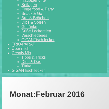
Hauptgerichte
Beilagen
Fingerfood & Party
Snack & Go
Brot & Brötchen
Dips & Soßen
Getränke
Süße Leckereien
Verschiedenes
GIGANTisch lecker
TRIO-PARAT
Über mich
Creativ Mix
Tipps & Tricks
Dies & Das
Türkei
GIGANTisch lecker
Monat:
Februar 2016