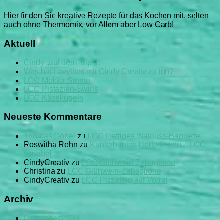
Hier finden Sie kreative Rezepte für das Kochen mit, selten
auch ohne Thermomix, vor Allem aber Low Carb!
Aktuell
Cindy „auf dem Trip“?!
Was hat Lavylites mit Cindy Creativ zu tun?
LCC Mokka-Sterne
LCC Pistazien-Swirls
LCC Käsekugeln
Neueste Kommentare
Thomas Göbel
zu
LCC Deftiges Walnuss-Baguette
Roswitha Rehn
zu
Kunterbuntes Herbstmenü – LCC
variabel
CindyCreativ
zu
LCC Glühwein-Zabaglione
Christina
zu
LCC Glühwein-Zabaglione
CindyCreativ
zu
LCC Pizzateig auf Vorrat
Archiv
Dezember 2024