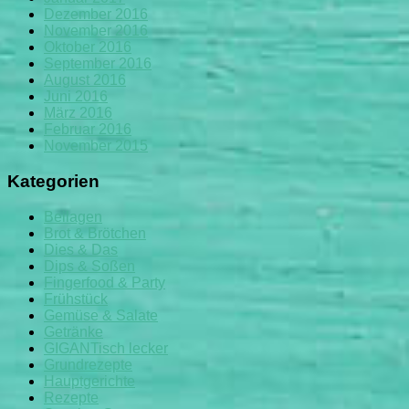
Dezember 2016
November 2016
Oktober 2016
September 2016
August 2016
Juni 2016
März 2016
Februar 2016
November 2015
Kategorien
Beilagen
Brot & Brötchen
Dies & Das
Dips & Soßen
Fingerfood & Party
Frühstück
Gemüse & Salate
Getränke
GIGANTisch lecker
Grundrezepte
Hauptgerichte
Rezepte