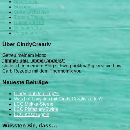
Snack & Go
Suppen
Süße Leckereien
Tipps & Tricks
Uncategorized
Verschiedenes
Vorspeisen
Über CindyCreativ
Getreu meinem Motto
"Immer neu - immer anders!"
stelle ich in meinem Blog schwerpunktmäßig kreative Low
Carb Rezepte mit dem Thermomix vor.
Neueste Beiträge
Cindy „auf dem Trip“?!
Was hat Lavylites mit Cindy Creativ zu tun?
LCC Mokka-Sterne
LCC Pistazien-Swirls
LCC Käsekugeln
Wussten Sie, dass…