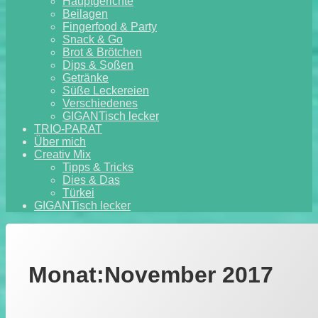
Hauptgerichte
Beilagen
Fingerfood & Party
Snack & Go
Brot & Brötchen
Dips & Soßen
Getränke
Süße Leckereien
Verschiedenes
GIGANTisch lecker
TRIO-PARAT
Über mich
Creativ Mix
Tipps & Tricks
Dies & Das
Türkei
GIGANTisch lecker
Monat:
November 2017