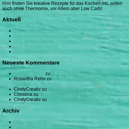
Smoothie
Hier finden Sie kreative Rezepte für das Kochen mit, selten
auch ohne Thermomix, vor Allem aber Low Carb!
Aktuell
Cindy „auf dem Trip“?!
Was hat Lavylites mit Cindy Creativ zu tun?
LCC Mokka-Sterne
LCC Pistazien-Swirls
LCC Käsekugeln
Neueste Kommentare
Thomas Göbel
zu
LCC Deftiges Walnuss-Baguette
Roswitha Rehn
zu
Kunterbuntes Herbstmenü – LCC
variabel
CindyCreativ
zu
LCC Glühwein-Zabaglione
Christina
zu
LCC Glühwein-Zabaglione
CindyCreativ
zu
LCC Pizzateig auf Vorrat
Archiv
Dezember 2024
November 2024