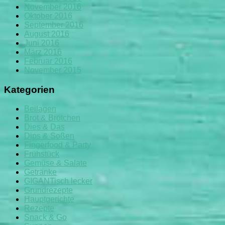
November 2016
Oktober 2016
September 2016
August 2016
Juni 2016
März 2016
Februar 2016
November 2015
Kategorien
Beilagen
Brot & Brötchen
Dies & Das
Dips & Soßen
Fingerfood & Party
Frühstück
Gemüse & Salate
Getränke
GIGANTisch lecker
Grundrezepte
Hauptgerichte
Rezepte
Snack & Go