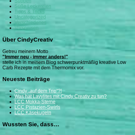
Suppen
Süße Leckereien
Tipps & Tricks
Uncategorized
Verschiedenes
Vorspeisen
Über CindyCreativ
Getreu meinem Motto
"Immer neu - immer anders!"
stelle ich in meinem Blog schwerpunktmäßig kreative Low
Carb Rezepte mit dem Thermomix vor.
Neueste Beiträge
Cindy „auf dem Trip“?!
Was hat Lavylites mit Cindy Creativ zu tun?
LCC Mokka-Sterne
LCC Pistazien-Swirls
LCC Käsekugeln
Wussten Sie, dass…