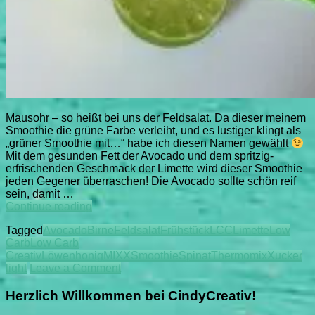
Mausohr – so heißt bei uns der Feldsalat. Da dieser meinem
Smoothie die grüne Farbe verleiht, und es lustiger klingt als
„grüner Smoothie mit…“ habe ich diesen Namen gewählt
Mit dem gesunden Fett der Avocado und dem spritzig-
erfrischenden Geschmack der Limette wird dieser Smoothie
jeden Gegener überraschen! Die Avocado sollte schön reif
sein, damit …
LCC
Continue reading
Mausohr-
Tagged
Avocado
Birne
Feldsalat
Frühstück
LCC
Limette
Low
Avocado-
Carb
Low Carb
Smoothie
Creativ
Löwenhonig
MIXX
Smoothie
Spinat
Thermomix
Xucker
on
light
Leave a Comment
LCC
Mausohr-
Herzlich Willkommen bei CindyCreativ!
Avocado-