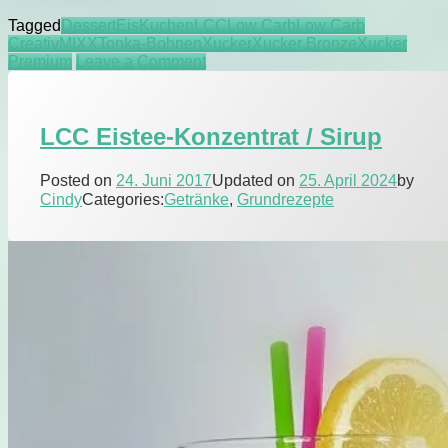
Tonka-
Tagged
Dessert
Eis
Kuchen
LCC
Low Carb
Low Carb
Bohnen-
Creativ
MIXX
Tonka-Bohnen
Xucker
Xucker Bronze
Xucker
Xucker
on
Premium
Leave a Comment
LCC
Tonka-
Bohnen-
LCC Eistee-Konzentrat / Sirup
Xucker
Posted on
24. Juni 2017
Updated on
25. April 2024
by
Cindy
Categories:
Getränke
,
Grundrezepte