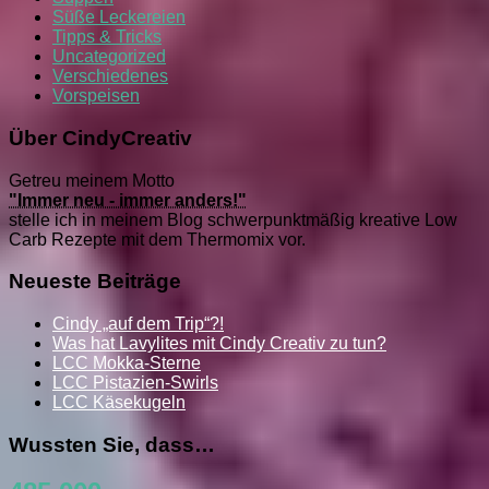
Süße Leckereien
Tipps & Tricks
Uncategorized
Verschiedenes
Vorspeisen
Über CindyCreativ
Getreu meinem Motto
"Immer neu - immer anders!"
stelle ich in meinem Blog schwerpunktmäßig kreative Low
Carb Rezepte mit dem Thermomix vor.
Neueste Beiträge
Cindy „auf dem Trip“?!
Was hat Lavylites mit Cindy Creativ zu tun?
LCC Mokka-Sterne
LCC Pistazien-Swirls
LCC Käsekugeln
Wussten Sie, dass…