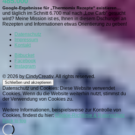
485.000
Google-Ergebnisse für „Thermomix Rezepte“ existieren…
und täglich im Schnitt 6.700 mal nach „Low Carb“ gesucht
wird? Meine Mission ist es, Ihnen in diesem Dschungel an
Rezepten und Informationen etwas Orientierung zu geben!
Datenschutz
Impressum
Kontakt
Bitbucket
Facebook
Instagram
© 2026 by CindyCreativ. All rights reserved.
Datenschutz und Cookies: Diese Website verwendet
Cookies. Wenn du die Website weiterhin nutzt, stimmst du
der Verwendung von Cookies zu.
Weitere Informationen, beispielsweise zur Kontrolle von
Cookies, findest du hier:
Cookie-Richtlinie & Datenschutz
Back to top