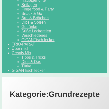
Hauptgerichte
Beilagen
Fingerfood & Party
Snack & Go
Brot & Brötchen
Dips & Soßen
Getränke
Süße Leckereien
Verschiedenes
GIGANTisch lecker
TRIO-PARAT
Über mich
Creativ Mix
Tipps & Tricks
Dies & Das
Türkei
GIGANTisch lecker
Kategorie:
Grundrezepte