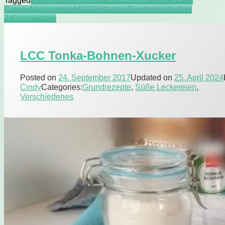
Tagged
Invert-Xucker
Kokosöl
LCC
Low Carb
Low Carb
Creme
Creativ
Mascarpone
MIXX
Pistazien
Thermomix
Xucker
zu
2 Kommentare
LCC
Pistazien-
Creme
LCC Tonka-Bohnen-Xucker
Posted on
24. September 2017
Updated on
25. April 2024
Cindy
Categories:
Grundrezepte
,
Süße Leckereien
,
Verschiedenes