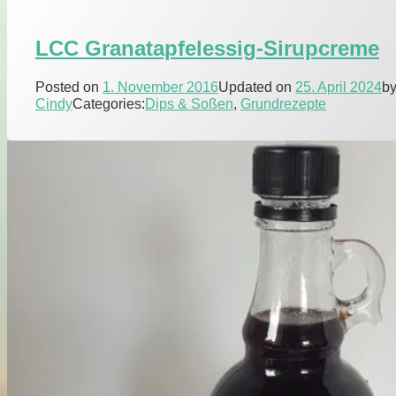
Xucker-
Sirup
LCC Granatapfelessig-Sirupcreme
(Invert)
Posted on
1. November 2016
Updated on
25. April 2024
b
Cindy
Categories:
Dips & Soßen
,
Grundrezepte