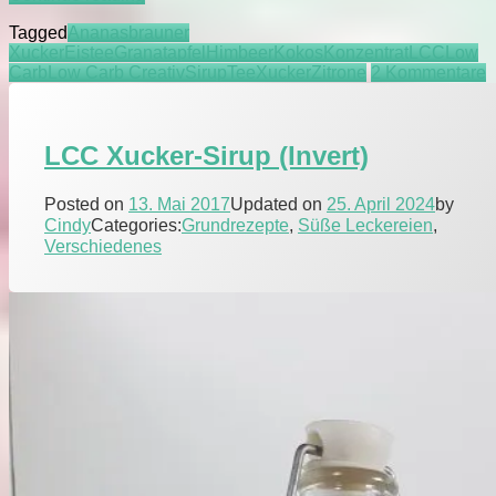
Eistee-
Tagged
Ananas
brauner
Konzentrat
Xucker
Eistee
Granatapfel
Himbeer
Kokos
Konzentrat
LCC
Low
/
z
Carb
Low Carb Creativ
Sirup
Tee
Xucker
Zitrone
2 Kommentare
Sirup
E
K
LCC Xucker-Sirup (Invert)
/
S
Posted on
13. Mai 2017
Updated on
25. April 2024
by
Cindy
Categories:
Grundrezepte
,
Süße Leckereien
,
Verschiedenes