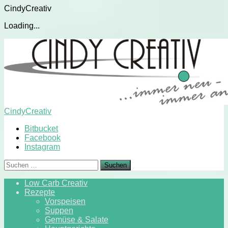
CindyCreativ
Loading...
Skip
to
content
CindyCreativ
Bitbucket
Facebook
Instagram
Suchen
nach:
Low Carb Creativ
Rezepte
Vorspeisen
Suppen
Gemüse & Salate