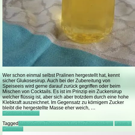
Wer schon einmal selbst Pralinen hergestellt hat, kennt
sicher Glukosesirup. Auch bei der Zubereitung von
Speiseeis wird gerne darauf zurück gegriffen oder beim
Mischen von Cocktails. Es ist im Prinzip ein Zuckersirup
welcher flüssig ist, aber sich aber trotzdem durch eine hohe
Klebkraft auszeichnet. Im Gegensatz zu körnigem Zucker
bleibt die hergestellte Masse eher weich, …
LCC
Continue reading
Xucker-
Tagged
Natron
Sirup
Thermomix
Xucker
Zitronensäure
Leave a
Sirup
on
Comment
(Invert)
LCC