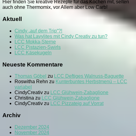
Hier finden Sie kreative Rezepte für das Kochen mit, selten
auch ohne Thermomix, vor Allem aber Low Carb!
Aktuell
Cindy „auf dem Trip“?!
Was hat Lavylites mit Cindy Creativ zu tun?
LCC Mokka-Sterne
LCC Pistazien-Swirls
LCC Käsekugeln
Neueste Kommentare
Thomas Göbel
zu
LCC Deftiges Walnuss-Baguette
Roswitha Rehn
zu
Kunterbuntes Herbstmenü – LCC
variabel
CindyCreativ
zu
LCC Glühwein-Zabaglione
Christina
zu
LCC Glühwein-Zabaglione
CindyCreativ
zu
LCC Pizzateig auf Vorrat
Archiv
Dezember 2024
November 2024