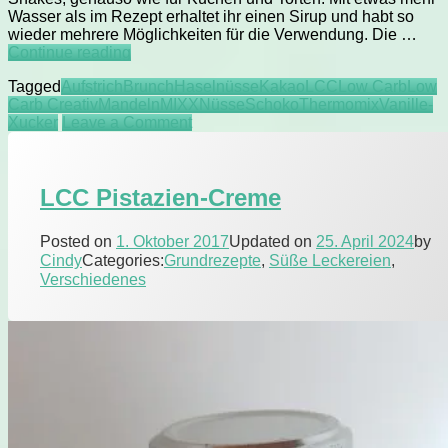
Wasser als im Rezept erhaltet ihr einen Sirup und habt so
wieder mehrere Möglichkeiten für die Verwendung. Die …
LCC
Continue reading
Schoko-
Tagged
Aufstrich
Brunch
Haselnüsse
Kakao
LCC
Low Carb
Low
Nuss-
Carb Creativ
Mandeln
MIXX
Nüsse
Schoko
Thermomix
Vanille-
Creme
on
Xucker
Leave a Comment
oder
LCC
Sirup
Schoko-
Nuss-
LCC Pistazien-Creme
Creme
oder
Sirup
Posted on
1. Oktober 2017
Updated on
25. April 2024
by
Cindy
Categories:
Grundrezepte
,
Süße Leckereien
,
Verschiedenes