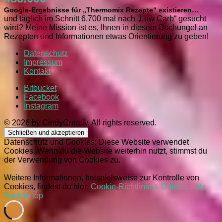
Google-Ergebnisse für „Thermomix Rezepte“ existieren…
und täglich im Schnitt 6.700 mal nach „Low Carb“ gesucht
wird? Meine Mission ist es, Ihnen in diesem Dschungel an
Rezepten und Informationen etwas Orientierung zu geben!
Datenschutz
Impressum
Kontakt
Bitbucket
Facebook
Instagram
© 2026 by CindyCreativ. All rights reserved.
Datenschutz und Cookies: Diese Website verwendet
Cookies. Wenn du die Website weiterhin nutzt, stimmst du
der Verwendung von Cookies zu.
Weitere Informationen, beispielsweise zur Kontrolle von
Cookies, findest du hier:
Cookie-Richtlinie & Datenschutz
Back to top