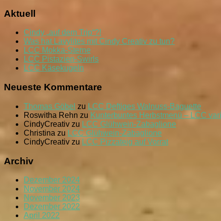
Aktuell
Cindy „auf dem Trip“?!
Was hat Lavylites mit Cindy Creativ zu tun?
LCC Mokka-Sterne
LCC Pistazien-Swirls
LCC Käsekugeln
Neueste Kommentare
Thomas Göbel
zu
LCC Deftiges Walnuss-Baguette
Roswitha Rehn
zu
Kunterbuntes Herbstmenü – LCC var
CindyCreativ
zu
LCC Glühwein-Zabaglione
Christina
zu
LCC Glühwein-Zabaglione
CindyCreativ
zu
LCC Pizzateig auf Vorrat
Archiv
Dezember 2024
November 2024
November 2023
Dezember 2022
April 2022