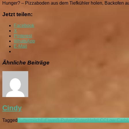
Hunger? – Pizzaboden aus dem Tiefkühler holen, Backofen au
Jetzt teilen:
Facebook
X
Pinterest
WhatsApp
E-Mail
Ähnliche Beiträge
Cindy
Tagged
Buttermilch
Ei
Eiweiß-Pulver
Gluten
Hefe
LCC
Low Carb
L