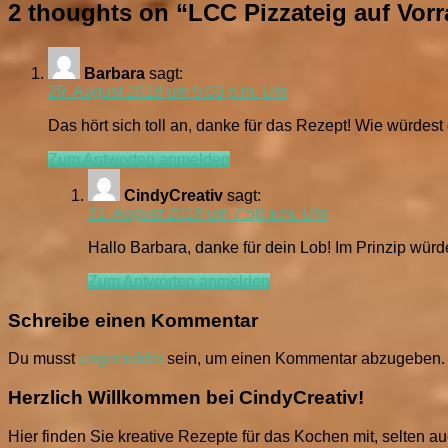
2 thoughts on “
LCC Pizzateig auf Vorr
Barbara
sagt:
29. August 2018 um 5:03 p.m. Uhr
Das hört sich toll an, danke für das Rezept! Wie würde
Zum Antworten anmelden
CindyCreativ
sagt:
31. August 2018 um 7:58 a.m. Uhr
Hallo Barbara, danke für dein Lob! Im Prinzip wü
Zum Antworten anmelden
Schreibe einen Kommentar
Du musst
angemeldet
sein, um einen Kommentar abzugeben.
Herzlich Willkommen bei CindyCreativ!
Hier finden Sie kreative Rezepte für das Kochen mit, selten 