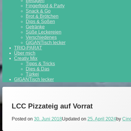
Beilagen
Fingerfood & Party
Snack & Go
Brot & Brötchen
Dips & Soßen
Getränke
Süße Leckereien
Verschiedenes
GIGANTisch lecker
TRIO-PARAT
Über mich
Creativ Mix
Tipps & Tricks
Dies & Das
Türkei
GIGANTisch lecker
LCC Pizzateig auf Vorrat
Posted on
30. Juni 2018
Updated on
25. April 2024
by
Cin