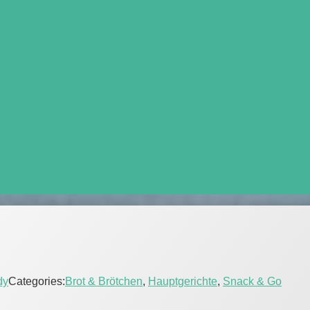
dy
Categories:
Brot & Brötchen
,
Hauptgerichte
,
Snack & Go