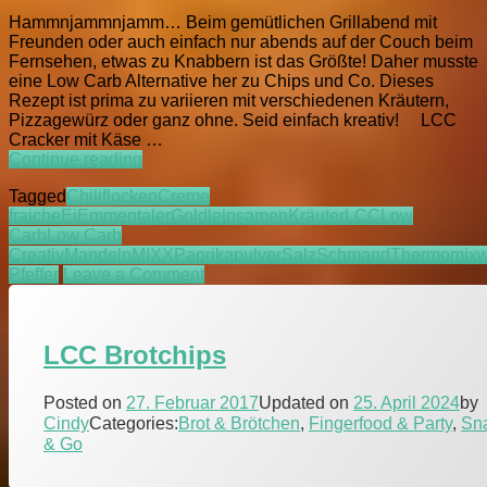
Hammnjammnjamm… Beim gemütlichen Grillabend mit
Freunden oder auch einfach nur abends auf der Couch beim
Fernsehen, etwas zu Knabbern ist das Größte! Daher musste
eine Low Carb Alternative her zu Chips und Co. Dieses
Rezept ist prima zu variieren mit verschiedenen Kräutern,
Pizzagewürz oder ganz ohne. Seid einfach kreativ! LCC
Cracker mit Käse …
LCC
Continue reading
Cracker
Tagged
Chiliflocken
Creme
mit
fraiche
Ei
Emmentaler
Goldleinsamen
Kräuter
LCC
Low
Käse
Carb
Low Carb
Creativ
Mandeln
MIXX
Paprikapulver
Salz
Schmand
Thermomix
w
on
Pfeffer
Leave a Comment
LCC
Cracker
mit
LCC Brotchips
Käse
Posted on
27. Februar 2017
Updated on
25. April 2024
by
Cindy
Categories:
Brot & Brötchen
,
Fingerfood & Party
,
Sn
& Go