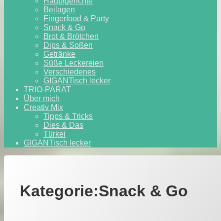
Hauptgerichte
Beilagen
Fingerfood & Party
Snack & Go
Brot & Brötchen
Dips & Soßen
Getränke
Süße Leckereien
Verschiedenes
GIGANTisch lecker
TRIO-PARAT
Über mich
Creativ Mix
Tipps & Tricks
Dies & Das
Türkei
GIGANTisch lecker
Kategorie:
Snack & Go