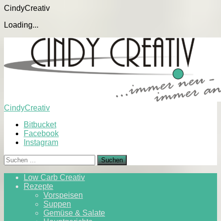
CindyCreativ
Loading...
Skip
to
content
CindyCreativ
Bitbucket
Facebook
Instagram
Suchen
nach:
Low Carb Creativ
Rezepte
Vorspeisen
Suppen
Gemüse & Salate