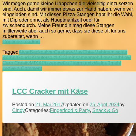
Wir mögen gerne kleine Häppchen die vielseitig einzusetzen
sind. Auch, damit wir immer etwas zur Hand haben, wenn wir
eingeladen sind. Mit diesen Pizza-Stangen habt ihr die Wahl,
mit Dip oder ohne, als Hauptmahlzeit oder für
zwischendurch. Meine Freundin mag diese Stangen
mittlerweile aber auch so gerne, dass sie diese oft für uns
zubereitet, wenn …
LCC
Continue reading
Pizza-
Tagged
Ajvar
Backpulver
Cashew-Mus
Chia-Mehl
gemischte
Stangen
Körner
Gouda
Kräutersalz
LCC
Leinsamenmehl
Low Carb
Low
Carb Creativ
MIXX
Pizzagewürz
Thermomix
Walnußmehl
on
Leave a Comment
LCC
Pizza-
Stangen
LCC Cracker mit Käse
Posted on
21. Mai 2017
Updated on
25. April 2024
by
Cindy
Categories:
Fingerfood & Party
,
Snack & Go