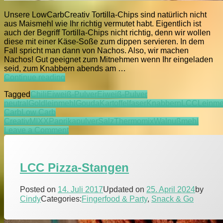
Unsere LowCarbCreativ Tortilla-Chips sind natürlich nicht
aus Maismehl wie Ihr richtig vermutet habt. Eigentlich ist
auch der Begriff Tortilla-Chips nicht richtig, denn wir wollen
diese mit einer Käse-Soße zum dippen servieren. In dem
Fall spricht man dann von Nachos. Also, wir machen
Nachos! Gut geeignet zum Mitnehmen wenn Ihr eingeladen
seid, zum Knabbern abends am …
LCC
Continue reading
Tortilla-
Tagged
Chili
Eiweiß-Pulver
Eiweiß-Pulver
Chips
neutral
Goldleinmehl
Gouda
Kartoffelfaser
Knabbern
LCC
Leinme
/
Carb
Low Carb
Nachos
Creativ
MIXX
Paprikapulver
Salz
Thermomix
Walnußmehl
on
Leave a Comment
LCC
Tortilla-
Chips
LCC Pizza-Stangen
/
Nachos
Posted on
14. Juli 2017
Updated on
25. April 2024
by
Cindy
Categories:
Fingerfood & Party
,
Snack & Go