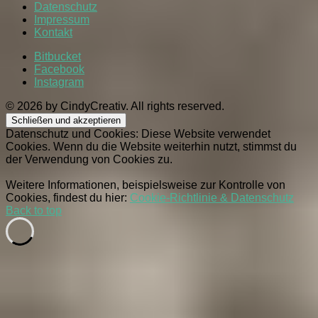
Datenschutz
Impressum
Kontakt
Bitbucket
Facebook
Instagram
© 2026 by CindyCreativ. All rights reserved.
Datenschutz und Cookies: Diese Website verwendet
Cookies. Wenn du die Website weiterhin nutzt, stimmst du
der Verwendung von Cookies zu.
Weitere Informationen, beispielsweise zur Kontrolle von
Cookies, findest du hier:
Cookie-Richtlinie & Datenschutz
Back to top