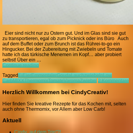
Eier sind nicht nur zu Ostern gut. Und im Glas sind sie gut
zu transportieren, egal ob zum Picknick oder ins Büro Auch
auf dem Buffet oder zum Brunch ist das Rührei-to-go ein
Hingucker. Bei der Zubereitung mit Zwiebeln und Tomate
hatte ich das türkische Menemen im Kopf… aber probiert
selbst! Über ein …
LCC
Continue reading
Rührei-
Tagged
Ei
Eier
Emmentaler
Gouda
Lauchzwiebeln
Low
to-
z
Carb
MIXX
Thermomix
Tomate
Varoma
Zwiebel
2 Kommentare
go
L
R
Herzlich Willkommen bei CindyCreativ!
to
g
Hier finden Sie kreative Rezepte für das Kochen mit, selten
auch ohne Thermomix, vor Allem aber Low Carb!
Aktuell
Cindy „auf dem Trip“?!