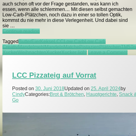
auch schon oft vor der Frage gestanden, was kann ich
essen, wenn alle schlemmen… Mit diesen selbst gemachten
Low-Carb-Plätzchen, noch dazu in einer so tollen Optik,
kommst du nie mehr in diese Verlegenheit. Und dabei sind
sie …
LCC
Continue reading
Pistazien-
Tagged
Butter
Eier
Kekse
LCC
Low Carb
Low Carb
Swirls
Creativ
Mandelmehl
Mandeln
Matche
Pistazien
Plätzchen
TM5
To
on
Xucker
Weihnachten
Xucker
Xucker light
Leave a Comment
LC
Pist
Swi
LCC Pizzateig auf Vorrat
Posted on
30. Juni 2018
Updated on
25. April 2024
by
Cindy
Categories:
Brot & Brötchen
,
Hauptgerichte
,
Snack 
Go