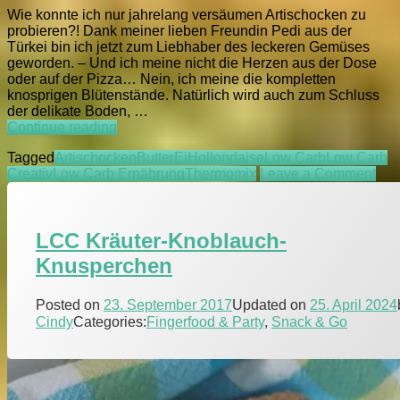
Wie konnte ich nur jahrelang versäumen Artischocken zu
probieren?! Dank meiner lieben Freundin Pedi aus der
Türkei bin ich jetzt zum Liebhaber des leckeren Gemüses
geworden. – Und ich meine nicht die Herzen aus der Dose
oder auf der Pizza… Nein, ich meine die kompletten
knosprigen Blütenstände. Natürlich wird auch zum Schluss
der delikate Boden, …
LCC
Continue reading
Artischocken
Tagged
Artischocken
Butter
Ei
Hollondaise
Low Carb
Low Carb
zum
on
Creativ
Low Carb Ernährung
Thermomix
Leave a Comment
dippen
LC
Art
zu
LCC Kräuter-Knoblauch-
dip
Knusperchen
Posted on
23. September 2017
Updated on
25. April 2024
Cindy
Categories:
Fingerfood & Party
,
Snack & Go