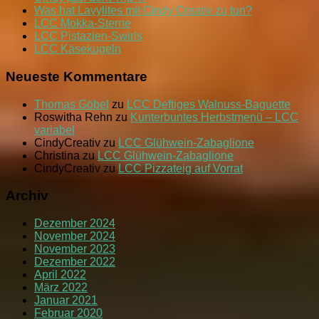
Was hat Lavylites mit Cindy Creativ zu tun?
LCC Mokka-Sterne
LCC Pistazien-Swirls
LCC Käsekugeln
Neueste Kommentare
Thomas Göbel
zu
LCC Deftiges Walnuss-Baguette
Roswitha Rehn
zu
Kunterbuntes Herbstmenü – LCC
variabel
CindyCreativ
zu
LCC Glühwein-Zabaglione
Christina
zu
LCC Glühwein-Zabaglione
CindyCreativ
zu
LCC Pizzateig auf Vorrat
Archiv
Dezember 2024
November 2024
November 2023
Dezember 2022
April 2022
März 2022
Januar 2021
Februar 2020