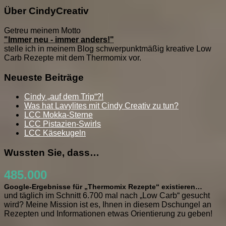
Über CindyCreativ
Getreu meinem Motto
"Immer neu - immer anders!"
stelle ich in meinem Blog schwerpunktmäßig kreative Low
Carb Rezepte mit dem Thermomix vor.
Neueste Beiträge
Cindy „auf dem Trip“?!
Was hat Lavylites mit Cindy Creativ zu tun?
LCC Mokka-Sterne
LCC Pistazien-Swirls
LCC Käsekugeln
Wussten Sie, dass…
485.000
Google-Ergebnisse für „Thermomix Rezepte“ existieren…
und täglich im Schnitt 6.700 mal nach „Low Carb“ gesucht
wird? Meine Mission ist es, Ihnen in diesem Dschungel an
Rezepten und Informationen etwas Orientierung zu geben!