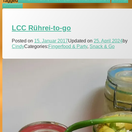
Tagged
Brot
Chips
Cracker
Low Carb
Naschen
Snacks
Leave a
on
Comment
LCC
Brotchips
LCC Rührei-to-go
Posted on
15. Januar 2017
Updated on
25. April 2024
by
Cindy
Categories:
Fingerfood & Party
,
Snack & Go