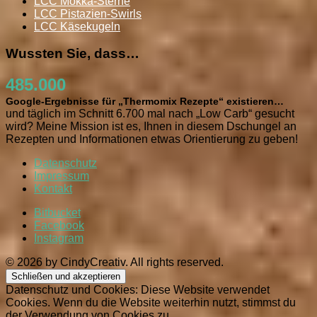
LCC Mokka-Sterne
LCC Pistazien-Swirls
LCC Käsekugeln
Wussten Sie, dass…
485.000
Google-Ergebnisse für „Thermomix Rezepte“ existieren…
und täglich im Schnitt 6.700 mal nach „Low Carb“ gesucht
wird? Meine Mission ist es, Ihnen in diesem Dschungel an
Rezepten und Informationen etwas Orientierung zu geben!
Datenschutz
Impressum
Kontakt
Bitbucket
Facebook
Instagram
© 2026 by CindyCreativ. All rights reserved.
Datenschutz und Cookies: Diese Website verwendet
Cookies. Wenn du die Website weiterhin nutzt, stimmst du
der Verwendung von Cookies zu.