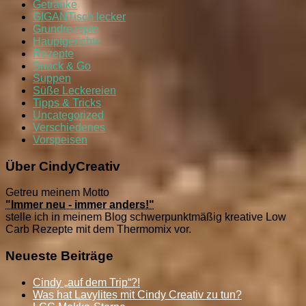
Getränke
GIGANTisch lecker
Grundrezepte
Hauptgerichte
Rezepte
Snack & Go
Suppen
Süße Leckereien
Tipps & Tricks
Uncategorized
Verschiedenes
Vorspeisen
Über CindyCreativ
Getreu meinem Motto
"Immer neu - immer anders!"
stelle ich in meinem Blog schwerpunktmäßig kreative Low
Carb Rezepte mit dem Thermomix vor.
Neueste Beiträge
Cindy „auf dem Trip“?!
Was hat Lavylites mit Cindy Creativ zu tun?