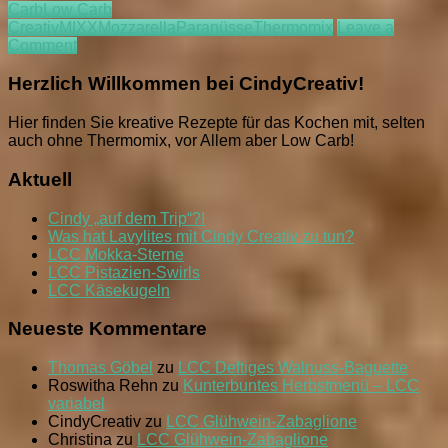
Carb
Low Carb
Knusperchen
Creativ
MIXX
Mozzarella
Paranüsse
Thermomix
Leave a
on
Comment
LCC
Kräuter-
Herzlich Willkommen bei CindyCreativ!
Knoblauch-
Knusperchen
Hier finden Sie kreative Rezepte für das Kochen mit, selten
auch ohne Thermomix, vor Allem aber Low Carb!
Aktuell
Cindy „auf dem Trip“?!
Was hat Lavylites mit Cindy Creativ zu tun?
LCC Mokka-Sterne
LCC Pistazien-Swirls
LCC Käsekugeln
Neueste Kommentare
Thomas Göbel
zu
LCC Deftiges Walnuss-Baguette
Roswitha Rehn
zu
Kunterbuntes Herbstmenü – LCC
variabel
CindyCreativ
zu
LCC Glühwein-Zabaglione
Christina
zu
LCC Glühwein-Zabaglione