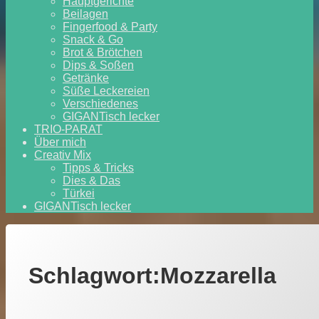
Hauptgerichte
Beilagen
Fingerfood & Party
Snack & Go
Brot & Brötchen
Dips & Soßen
Getränke
Süße Leckereien
Verschiedenes
GIGANTisch lecker
TRIO-PARAT
Über mich
Creativ Mix
Tipps & Tricks
Dies & Das
Türkei
GIGANTisch lecker
Schlagwort:
Mozzarella