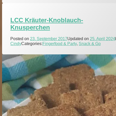
LCC Kräuter-Knoblauch-
Knusperchen
Posted on
23. September 2017
Updated on
25. April 2024
Cindy
Categories:
Fingerfood & Party
,
Snack & Go