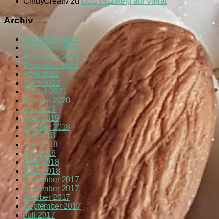
CindyCreativ
zu
LCC Pizzateig auf Vorrat
Archiv
Dezember 2024
November 2024
November 2023
Dezember 2022
April 2022
März 2022
Januar 2021
Februar 2020
Mai 2019
April 2019
Oktober 2018
Juli 2018
Juni 2018
Mai 2018
April 2018
März 2018
Dezember 2017
November 2017
Oktober 2017
September 2017
Juli 2017