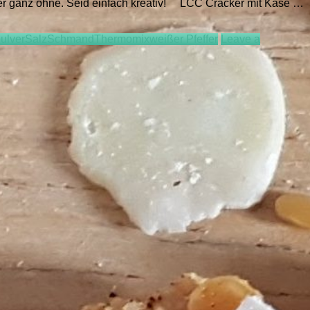
oder ganz ohne. Seid einfach kreativ! LCC Cracker mit Käse …
ulver
Salz
Schmand
Thermomix
weißer Pfeffer
Leave a