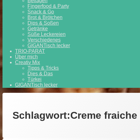
Beilagen
Fingerfood & Party
Snack & Go
Brot & Brötchen
Dips & Soßen
Getränke
Süße Leckereien
Verschiedenes
GIGANTisch lecker
TRIO-PARAT
Über mich
Creativ Mix
Tipps & Tricks
Dies & Das
Türkei
GIGANTisch lecker
Schlagwort:
Creme fraiche