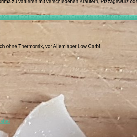
 prima zu variieren mit verschiedenen Kräutern, Pizzagewürz 
n
Kräuter
LCC
Low Carb
Low Carb Creativ
Mandeln
MIXX
Paprikap
auch ohne Thermomix, vor Allem aber Low Carb!
iabel