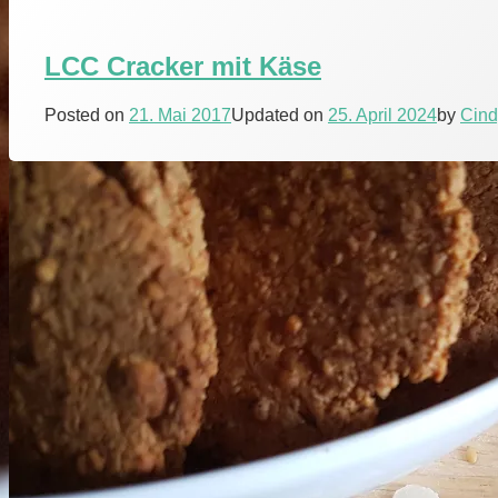
LCC Cracker mit Käse
Posted on
21. Mai 2017
Updated on
25. April 2024
by
Cind