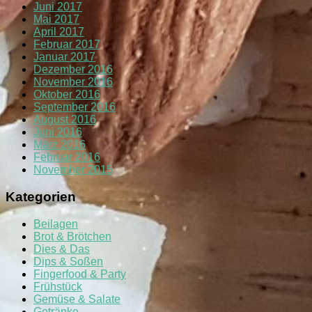
Juni 2017
Mai 2017
April 2017
Februar 2017
Januar 2017
Dezember 2016
November 2016
Oktober 2016
September 2016
August 2016
Juni 2016
März 2016
Februar 2016
November 2015
Kategorien
Beilagen
Brot & Brötchen
Dies & Das
Dips & Soßen
Fingerfood & Party
Frühstück
Gemüse & Salate
Getränke