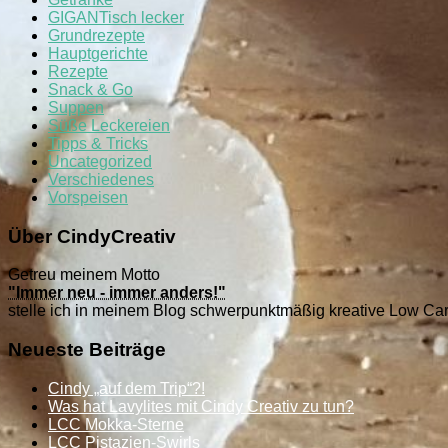
GIGANTisch lecker
Grundrezepte
Hauptgerichte
Rezepte
Snack & Go
Suppen
Süße Leckereien
Tipps & Tricks
Uncategorized
Verschiedenes
Vorspeisen
Über CindyCreativ
Getreu meinem Motto
"Immer neu - immer anders!"
stelle ich in meinem Blog schwerpunktmäßig kreative Low Ca
Neueste Beiträge
Cindy „auf dem Trip“?!
Was hat Lavylites mit Cindy Creativ zu tun?
LCC Mokka-Sterne
LCC Pistazien-Swirls