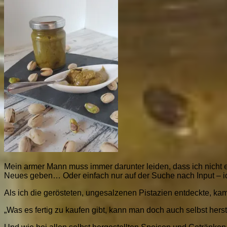
Mein armer Mann muss immer darunter leiden, dass ich nicht 
Neues geben… Oder einfach nur auf der Suche nach Input – i
Als ich die gerösteten, ungesalzenen Pistazien entdeckte, kam
„Was es fertig zu kaufen gibt, kann man doch auch selbst herste