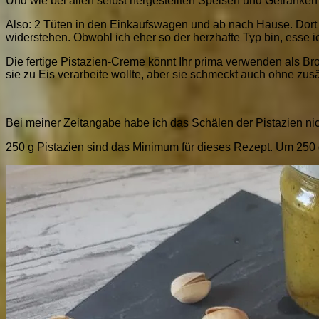
Und wie bei allen selbst hergestellten Speisen und Getränke
Also: 2 Tüten in den Einkaufswagen und ab nach Hause. Dort 
widerstehen. Obwohl ich eher so der herzhafte Typ bin, esse 
Die fertige Pistazien-Creme könnt Ihr prima verwenden als Br
sie zu Eis verarbeite wollte, aber sie schmeckt auch ohne zu
Bei meiner Zeitangabe habe ich das Schälen der Pistazien n
250 g Pistazien sind das Minimum für dieses Rezept. Um 250 g