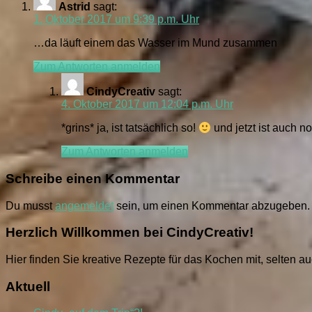
Astrid
sagt:
1. Oktober 2017 um 9:39 p.m. Uhr
…da läuft einem das Wasser im Mund zusammen
Zum Antworten anmelden
CindyCreativ
sagt:
4. Oktober 2017 um 12:04 p.m. Uhr
*grins* ja, ist tatsächlich so!
und jetzt ist auch 
Zum Antworten anmelden
Schreibe einen Kommentar
Du musst
angemeldet
sein, um einen Kommentar abzugeben.
Herzlich Willkommen bei CindyCreativ!
Hier finden Sie kreative Rezepte für das Kochen mit, selten 
Aktuell