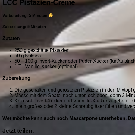
LCC Pistazien-Creme
Vorbereitung: 5 Minuten
Zubereitung: 5 Minuten
Zutaten
250 g geschälte Pistazien
50 g Kokosöl
50 – 100 g Invert-Xucker oder Puder-Xucker (für Aufstrich
1 TL Vanille-Xucker (optional)
Zubereitung
Die geschälten und gerösteten Pistazien in den Mixtopf
Masse mit dem Spatel nach unten schieben, dann 2 Minute
Kokosöl, Invert-Xucker und Vannille-Xucker zugeben, 10
In ein großes oder 2 kleine Schraubgläser füllen und ve
Wer möchte kann auch noch Mascarpone unterheben. Dan
Jetzt teilen: