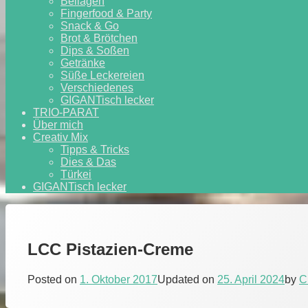
Beilagen
Fingerfood & Party
Snack & Go
Brot & Brötchen
Dips & Soßen
Getränke
Süße Leckereien
Verschiedenes
GIGANTisch lecker
TRIO-PARAT
Über mich
Creativ Mix
Tipps & Tricks
Dies & Das
Türkei
GIGANTisch lecker
LCC Pistazien-Creme
Posted on
1. Oktober 2017
Updated on
25. April 2024
by
C