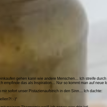
einkaufen gehen kann wie andere Menschen… Ich streife durch 
ch empfinde das als Inspiration… Nur so kommt man auf neue I
 mir sofort unser Pistazienaufstrich in den Sinn… Ich dachte:
llen?! :-)“