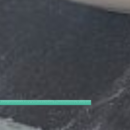
ascarpone
MIXX
Pistazien
Thermomix
Xucker