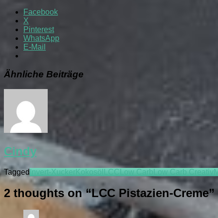
Facebook
X
Pinterest
WhatsApp
E-Mail
Ähnliche Beiträge
Cindy
Tagged
Invert-Xucker
Kokosöl
LCC
Low Carb
Low Carb Creativ
M
2 thoughts on “
LCC Pistazien-Creme
”