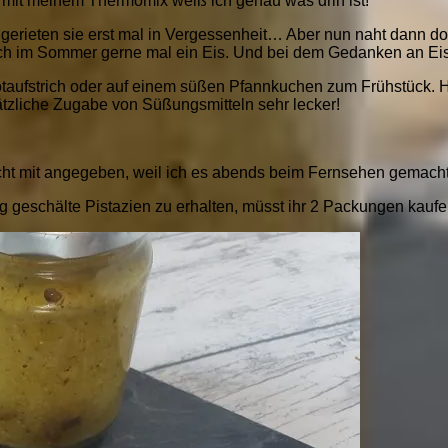
n mit meinem Thermomix weiß ich genau was drin ist!
gerieten sie erst mal in Vergessenheit… Aber nun naht dann d
ich im Sommer gerne mal ein Eis. Und bei dem Gedanken an Eis f
otaufstrich oder auf einem süßen Pfannkuchen zum Frühstück. H
sätzliche Zugabe von Süßungsmitteln sehr lecker!
icht mit angegeben, weil ich es abends beim Fernsehen gemac
 geschälte Pistazien zu erhalten, müsst ihr 2 Packungen kaufe