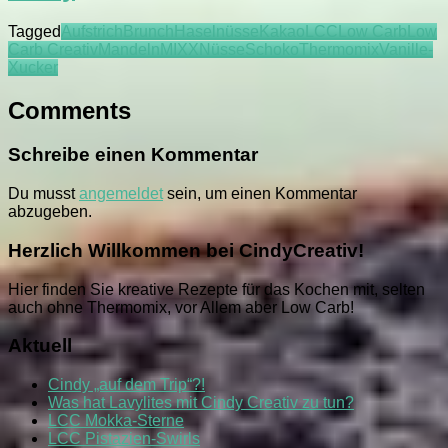
Tagged
Aufstrich
Brunch
Haselnüsse
Kakao
LCC
Low Carb
Low
Carb Creativ
Mandeln
MIXX
Nüsse
Schoko
Thermomix
Vanille-
Xucker
Comments
Schreibe einen Kommentar
Du musst
angemeldet
sein, um einen Kommentar
abzugeben.
Herzlich Willkommen bei CindyCreativ!
Hier finden Sie kreative Rezepte für das Kochen mit, selten
auch ohne Thermomix, vor Allem aber Low Carb!
Aktuell
Cindy „auf dem Trip“?!
Was hat Lavylites mit Cindy Creativ zu tun?
LCC Mokka-Sterne
LCC Pistazien-Swirls