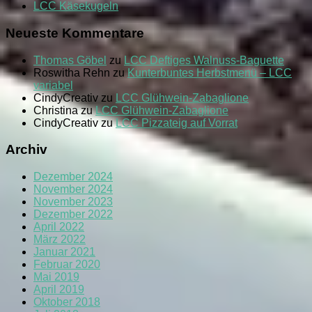
LCC Käsekugeln
Neueste Kommentare
Thomas Göbel
zu
LCC Deftiges Walnuss-Baguette
Roswitha Rehn
zu
Kunterbuntes Herbstmenü – LCC
variabel
CindyCreativ
zu
LCC Glühwein-Zabaglione
Christina
zu
LCC Glühwein-Zabaglione
CindyCreativ
zu
LCC Pizzateig auf Vorrat
Archiv
Dezember 2024
November 2024
November 2023
Dezember 2022
April 2022
März 2022
Januar 2021
Februar 2020
Mai 2019
April 2019
Oktober 2018