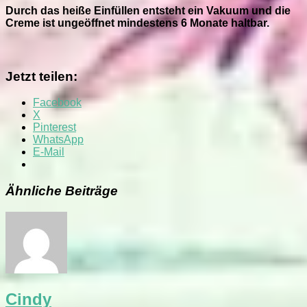
Durch das heiße Einfüllen entsteht ein Vakuum und die
Creme ist ungeöffnet mindestens 6 Monate haltbar.
Jetzt teilen:
Facebook
X
Pinterest
WhatsApp
E-Mail
Ähnliche Beiträge
Cindy