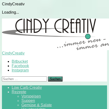
CindyCreativ
Loading...
Skip
to
content
CindyCreativ
Bitbucket
Facebook
Instagram
Suchen
nach:
Low Carb Creativ
Rezepte
Vorspeisen
Suppen
Gemüse & Salate