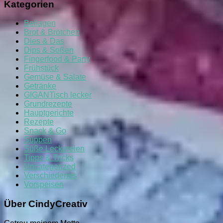
Kategorien
Beilagen
Brot & Brötchen
Dies & Das
Dips & Soßen
Fingerfood & Party
Frühstück
Gemüse & Salate
Getränke
GIGANTisch lecker
Grundrezepte
Hauptgerichte
Rezepte
Snack & Go
Suppen
Süße Leckereien
Tipps & Tricks
Uncategorized
Verschiedenes
Vorspeisen
Über CindyCreativ