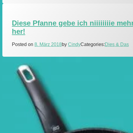
Diese Pfanne gebe ich niiiiiiiie meh
her!
Posted on
8. März 2018
by
Cindy
Categories:
Dies & Das