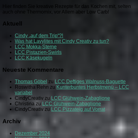
ich
Hier finden Sie kreative Rezepte für das Kochen mit, selten
niiiiiiiie
auch ohne Thermomix, vor Allem aber Low Carb!
mehr
her!
Aktuell
Cindy „auf dem Trip“?!
Was hat Lavylites mit Cindy Creativ zu tun?
LCC Mokka-Sterne
LCC Pistazien-Swirls
LCC Käsekugeln
Neueste Kommentare
Thomas Göbel
zu
LCC Deftiges Walnuss-Baguette
Roswitha Rehn
zu
Kunterbuntes Herbstmenü – LCC
variabel
CindyCreativ
zu
LCC Glühwein-Zabaglione
Christina
zu
LCC Glühwein-Zabaglione
CindyCreativ
zu
LCC Pizzateig auf Vorrat
Archiv
Dezember 2024