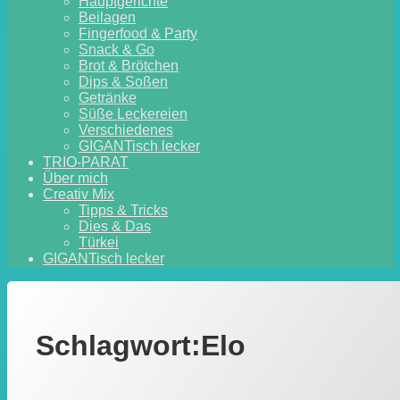
Hauptgerichte
Beilagen
Fingerfood & Party
Snack & Go
Brot & Brötchen
Dips & Soßen
Getränke
Süße Leckereien
Verschiedenes
GIGANTisch lecker
TRIO-PARAT
Über mich
Creativ Mix
Tipps & Tricks
Dies & Das
Türkei
GIGANTisch lecker
Schlagwort:
Elo