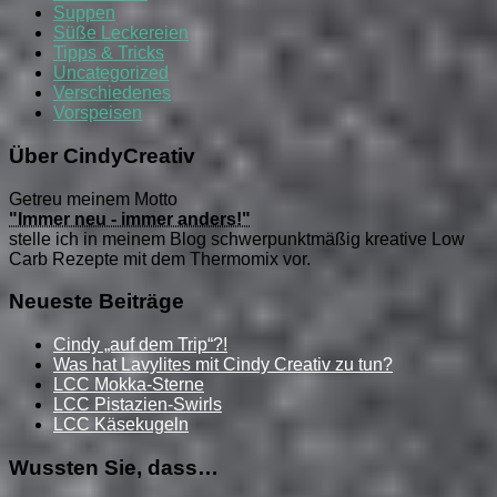
Suppen
Süße Leckereien
Tipps & Tricks
Uncategorized
Verschiedenes
Vorspeisen
Über CindyCreativ
Getreu meinem Motto
"Immer neu - immer anders!"
stelle ich in meinem Blog schwerpunktmäßig kreative Low
Carb Rezepte mit dem Thermomix vor.
Neueste Beiträge
Cindy „auf dem Trip“?!
Was hat Lavylites mit Cindy Creativ zu tun?
LCC Mokka-Sterne
LCC Pistazien-Swirls
LCC Käsekugeln
Wussten Sie, dass…