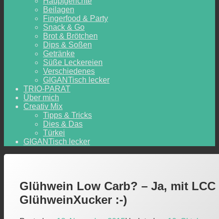
Hauptgerichte
Beilagen
Fingerfood & Party
Snack & Go
Brot & Brötchen
Dips & Soßen
Getränke
Süße Leckereien
Verschiedenes
GIGANTisch lecker
TRIO-PARAT
Über mich
Creativ Mix
Tipps & Tricks
Dies & Das
Türkei
GIGANTisch lecker
Glühwein Low Carb? – Ja, mit LCC
GlühweinXucker :-)