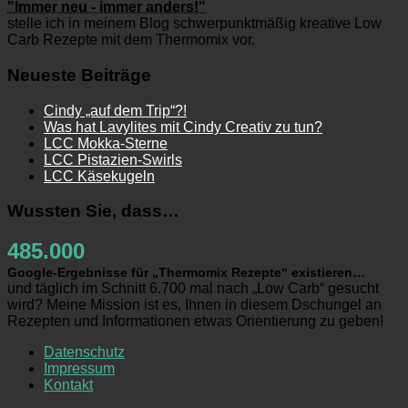
"Immer neu - immer anders!"
stelle ich in meinem Blog schwerpunktmäßig kreative Low
Carb Rezepte mit dem Thermomix vor.
Neueste Beiträge
Cindy „auf dem Trip“?!
Was hat Lavylites mit Cindy Creativ zu tun?
LCC Mokka-Sterne
LCC Pistazien-Swirls
LCC Käsekugeln
Wussten Sie, dass…
485.000
Google-Ergebnisse für „Thermomix Rezepte“ existieren…
und täglich im Schnitt 6.700 mal nach „Low Carb“ gesucht
wird? Meine Mission ist es, Ihnen in diesem Dschungel an
Rezepten und Informationen etwas Orientierung zu geben!
Datenschutz
Impressum
Kontakt