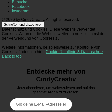
Bitbucket
Facebook
Instagram
© 2026 by CindyCreativ. All rights reserved.
Datenschutz und Cookies: Diese Website verwendet
Cookies. Wenn du die Website weiterhin nutzt, stimmst du
der Verwendung von Cookies zu.
Weitere Informationen, beispielsweise zur Kontrolle von
Cookies, findest du hier:
Cookie-Richtlinie & Datenschutz
Back to top
Entdecke mehr von
CindyCreativ
Jetzt abonnieren, um weiterzulesen und auf das
gesamte Archiv zuzugreifen.
Gib
deine
E-