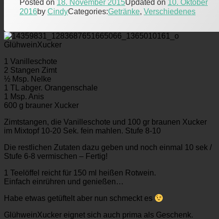
Posted on
18. November 2015
Updated on
10. Oktober
2016
by
Cindy
Categories:
Getränke
,
Verschiedenes
GlühweinXucker
1 Vanilleschote
2 Stangen Zimt
½ Msp. Nelke
1 TL abger. Orangenschale
1 Msp. Anis
600 g brauner Xucker
Zimtstangen, die Vanilleschote und 100 gr braunen Xucker
im Mixtopf 10-20 Sek. fein mahlen. Stufe 8-10
Die restlichen Zutaten dazu geben und noch einmal 10 sek /
Stufe 6-8 vermischen – Fertig!
1 Teelöffel reicht für 150 ml heißen Rotwein.
Einfach einrühren und genießen…
Habe etwas getüftelt aber nun schmeckt es
GlühweinXucker eignet sich auch prima als Geschenk.