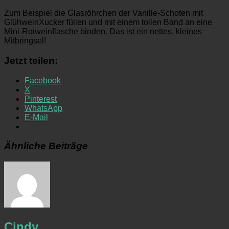
Zum Beispiel die Glasröhrchen der Vanille-Schoten mit
GlühweinXucker füllen und mit einem tollen Band an eine
Mini-Rotweinflasche binden. Das ist ein nettes, kleines
Mitbringsel!
Jetzt teilen:
Facebook
X
Pinterest
WhatsApp
E-Mail
Ähnliche Beiträge
Cindy