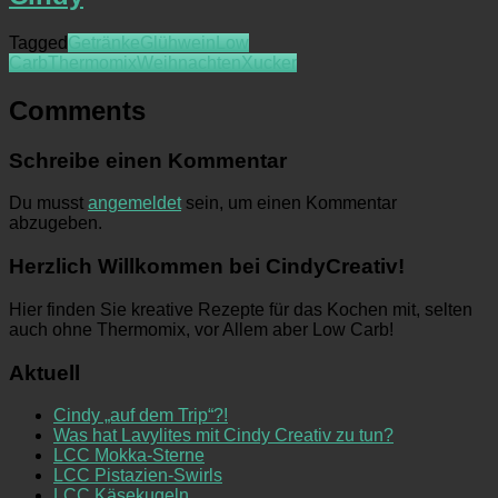
Tagged
Getränke
Glühwein
Low
Carb
Thermomix
Weihnachten
Xucker
Comments
Schreibe einen Kommentar
Du musst
angemeldet
sein, um einen Kommentar
abzugeben.
Herzlich Willkommen bei CindyCreativ!
Hier finden Sie kreative Rezepte für das Kochen mit, selten
auch ohne Thermomix, vor Allem aber Low Carb!
Aktuell
Cindy „auf dem Trip“?!
Was hat Lavylites mit Cindy Creativ zu tun?
LCC Mokka-Sterne
LCC Pistazien-Swirls
LCC Käsekugeln