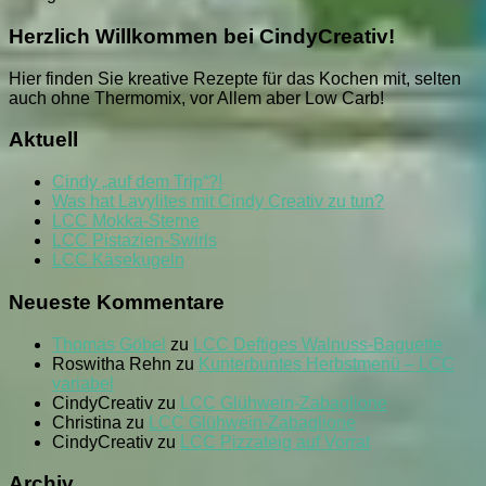
Herzlich Willkommen bei CindyCreativ!
Hier finden Sie kreative Rezepte für das Kochen mit, selten
auch ohne Thermomix, vor Allem aber Low Carb!
Aktuell
Cindy „auf dem Trip“?!
Was hat Lavylites mit Cindy Creativ zu tun?
LCC Mokka-Sterne
LCC Pistazien-Swirls
LCC Käsekugeln
Neueste Kommentare
Thomas Göbel
zu
LCC Deftiges Walnuss-Baguette
Roswitha Rehn
zu
Kunterbuntes Herbstmenü – LCC
variabel
CindyCreativ
zu
LCC Glühwein-Zabaglione
Christina
zu
LCC Glühwein-Zabaglione
CindyCreativ
zu
LCC Pizzateig auf Vorrat
Archiv