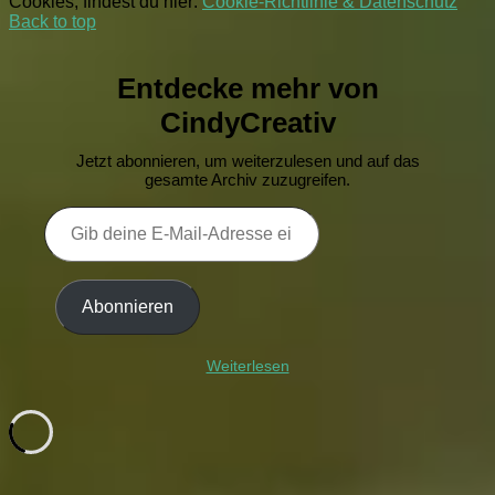
Cookies, findest du hier:
Cookie-Richtlinie & Datenschutz
Back to top
Entdecke mehr von
CindyCreativ
Jetzt abonnieren, um weiterzulesen und auf das
gesamte Archiv zuzugreifen.
Gib
deine
E-
Mail-
Adresse
Abonnieren
ein ...
Weiterlesen