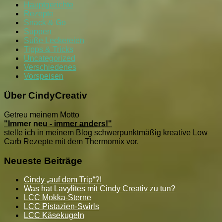
Hauptgerichte
Rezepte
Snack & Go
Suppen
Süße Leckereien
Tipps & Tricks
Uncategorized
Verschiedenes
Vorspeisen
Über CindyCreativ
Getreu meinem Motto
"Immer neu - immer anders!"
stelle ich in meinem Blog schwerpunktmäßig kreative Low
Carb Rezepte mit dem Thermomix vor.
Neueste Beiträge
Cindy „auf dem Trip“?!
Was hat Lavylites mit Cindy Creativ zu tun?
LCC Mokka-Sterne
LCC Pistazien-Swirls
LCC Käsekugeln