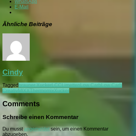
WhatsApp
E-Mail
Ähnliche Beiträge
Cindy
Tagged
brauner Xucker
LCC
Limetten
Low Carb
Low Carb
Creativ
MIXX
Thermomix
Xucker
Comments
Schreibe einen Kommentar
Du musst
angemeldet
sein, um einen Kommentar
abzugeben.