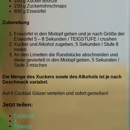
100 g Xucker Bronze
150 g Zuckerrohrschnaps
800 g Eiswürfel
Zubereitung
Eiswürfel in den Mixtopf geben und je nach Größe der
Eiswürfel 5 – 8 Sekunden / TEIGSTUFE / crushen
Xucker und Alkohol zugeben, 5 Sekunden / Stufe 8
mixen
An den Limetten die Randstücke abschneiden und
diese geviertelt in den Mixtopf geben, 5 Sekunden /
Stufe 3 mischen
Die Menge des Xuckers sowie des Alkohols ist je nach
Geschmack variabel.
Auf 4 Cocktail Gläser verteilen und sofort genießen!
Jetzt teilen:
Facebook
X
Pinterest