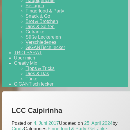
Hauptgerichte
Beilagen
Fingerfood & Party
Snack & Go
Brot & Brötchen
Dips & Soßen
Getränke
Süße Leckereien
Verschiedenes
GIGANTisch lecker
TRIO-PARAT
Über mich
Creativ Mix
Tipps & Tricks
Dies & Das
Türkei
GIGANTisch lecker
LCC Caipirinha
Posted on
4. Juni 2017
Updated on
25. April 2024
by
Cindy
Categories:
Fingerfood & Party
,
Getränke