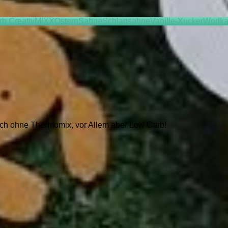
b Creativ
MIXX
Ostern
Sahne
Schlagsahne
Vanille-Xucker
Wodk
auch ohne Thermomix, vor Allem aber Low Carb!