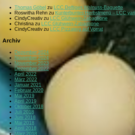
Thomas Göbel
zu
LCC Deftiges Walnuss-Baguette
Roswitha Rehn
zu
Kunterbuntes Herbstmenü – LCC var
CindyCreativ
zu
LCC Glühwein-Zabaglione
Christina
zu
LCC Glühwein-Zabaglione
CindyCreativ
zu
LCC Pizzateig auf Vorrat
Archiv
Dezember 2024
November 2024
November 2023
Dezember 2022
April 2022
März 2022
Januar 2021
Februar 2020
Mai 2019
April 2019
Oktober 2018
Juli 2018
Juni 2018
Mai 2018
April 2018
März 2018