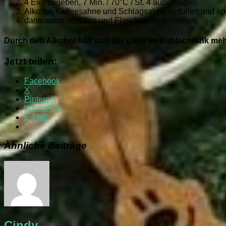
4 Eier zugeben, 7 Min. / 70°C / St. 4 aufschlagen.
Alkohol, Kaffeesahne und Schlagsahne einfüllen und noc
dann sofort umfüllen und Flaschen verschließen.
Durch den Alkohol hält sich der Likör im Kühlschrank m
Jetzt teilen:
Facebook
X
Pinterest
WhatsApp
E-Mail
Ähnliche Beiträge
Cindy