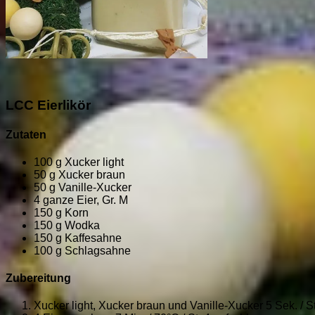
LCC Eierlikör
Zutaten
100 g Xucker light
50 g Xucker braun
50 g Vanille-Xucker
4 ganze Eier, Gr. M
150 g Korn
150 g Wodka
150 g Kaffesahne
100 g Schlagsahne
Zubereitung
Xucker light, Xucker braun und Vanille-Xucker 5 Sek. / St