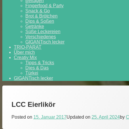
Beilagen
Fingerfood & Party
Snack & Go
Brot & Brötchen
Dips & Soßen
Getränke
Süße Leckereien
Verschiedenes
GIGANTisch lecker
TRIO-PARAT
Über mich
Creativ Mix
Tipps & Tricks
Dies & Das
Türkei
GIGANTisch lecker
LCC Eierlikör
Posted on
15. Januar 2017
Updated on
25. April 2024
by
C