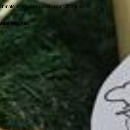
hmals 3 Min. / 70″C / St. 3 aufschlagen,
ehrere Wochen