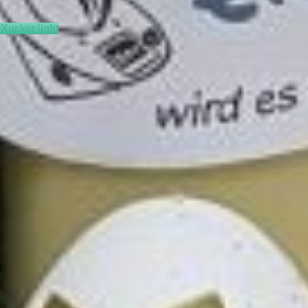
a
Xucker light