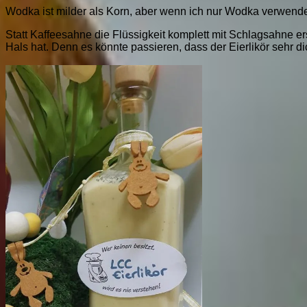
Wodka ist milder als Korn, aber wenn ich nur Wodka verwend
Statt Kaffeesahne die Flüssigkeit komplett mit Schlagsahne erse
Hals hat. Denn es könnte passieren, dass der Eierlikör sehr 