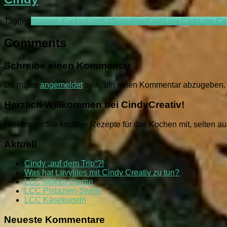
Tagged
brauner Xucker
Eier
Kaffeesahne
Korn
Low Carb
Low Car
Comments
Schreibe einen Kommentar
Du musst
angemeldet
sein, um einen Kommentar abzugeben.
Herzlich Willkommen bei CindyCreativ!
Hier finden Sie kreative Rezepte für das Kochen mit, selten 
Aktuell
Cindy „auf dem Trip“?!
Was hat Lavylites mit Cindy Creativ zu tun?
LCC Mokka-Sterne
LCC Pistazien-Swirls
LCC Käsekugeln
Neueste Kommentare