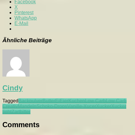
Facebook
X
Pinterest
WhatsApp
E-Mail
Ähnliche Beiträge
Cindy
Tagged
Backpulver
Butter
Ei
Eier
Kuchen
Low Carb
Low Carb
Creativ
Mandeln
Schoko-Drops
Vanille-Xucer
Xucker
Xucker
light
Zartbitter
Comments