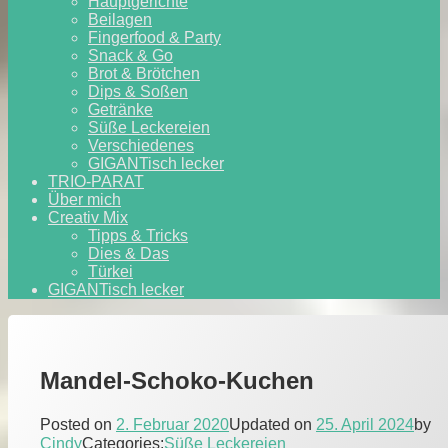
Hauptgerichte
Beilagen
Fingerfood & Party
Snack & Go
Brot & Brötchen
Dips & Soßen
Getränke
Süße Leckereien
Verschiedenes
GIGANTisch lecker
TRIO-PARAT
Über mich
Creativ Mix
Tipps & Tricks
Dies & Das
Türkei
GIGANTisch lecker
Mandel-Schoko-Kuchen
Posted on
2. Februar 2020
Updated on
25. April 2024
by
Cindy
Categories:
Süße Leckereien