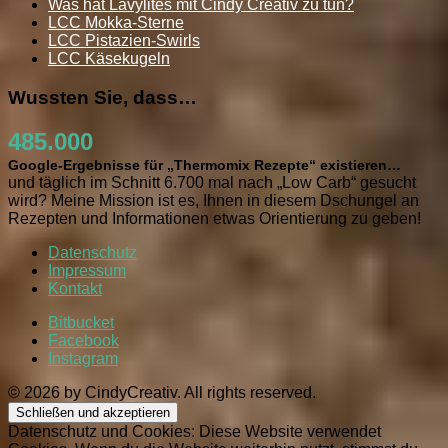
Was hat Lavylites mit Cindy Creativ zu tun?
LCC Mokka-Sterne
LCC Pistazien-Swirls
LCC Käsekugeln
Wussten Sie, dass…
485.000
Google-Ergebnisse für „Thermomix Rezepte“ existieren…
und täglich im Schnitt 6.700 mal nach „Low Carb“ gesucht
wird? Meine Mission ist es, Ihnen in diesem Dschungel an
Rezepten und Informationen etwas Orientierung zu geben!
Datenschutz
Impressum
Kontakt
Bitbucket
Facebook
Instagram
© 2026 by CindyCreativ. All rights reserved.
Datenschutz und Cookies: Diese Website verwendet