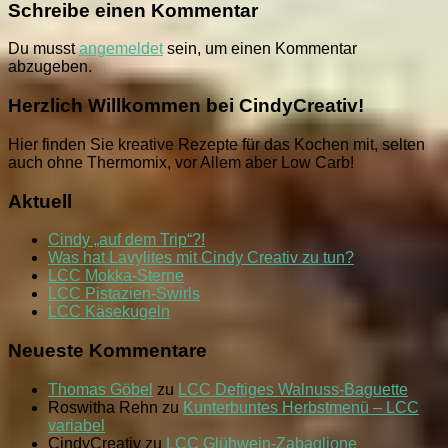
Schreibe einen Kommentar
Du musst
angemeldet
sein, um einen Kommentar
abzugeben.
Herzlich Willkommen bei CindyCreativ!
Hier finden Sie kreative Rezepte für das Kochen mit, selten
auch ohne Thermomix, vor Allem aber Low Carb!
Aktuell
Cindy „auf dem Trip“?!
Was hat Lavylites mit Cindy Creativ zu tun?
LCC Mokka-Sterne
LCC Pistazien-Swirls
LCC Käsekugeln
Neueste Kommentare
Thomas Göbel
zu
LCC Deftiges Walnuss-Baguette
Roswitha Rehn
zu
Kunterbuntes Herbstmenü – LCC
variabel
CindyCreativ
zu
LCC Glühwein-Zabaglione