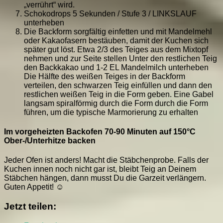
„verrührt“ wird.
Schokodrops 5 Sekunden / Stufe 3 / LINKSLAUF
unterheben
Die Backform sorgfältig einfetten und mit Mandelmehl
oder Kakaofasern bestäuben, damit der Kuchen sich
später gut löst. Etwa 2/3 des Teiges aus dem Mixtopf
nehmen und zur Seite stellen Unter den restlichen Teig
den Backkakao und 1-2 EL Mandelmilch unterheben
Die Hälfte des weißen Teiges in der Backform
verteilen, den schwarzen Teig einfüllen und dann den
restlichen weißen Teig in die Form geben. Eine Gabel
langsam spiralförmig durch die Form durch die Form
führen, um die typische Marmorierung zu erhalten
Im vorgeheizten Backofen 70-90 Minuten auf 150°C
Ober-/Unterhitze backen
Jeder Ofen ist anders! Macht die Stäbchenprobe. Falls der
Kuchen innen noch nicht gar ist, bleibt Teig an Deinem
Stäbchen hängen, dann musst Du die Garzeit verlängern.
Guten Appetit! ☺
Jetzt teilen: