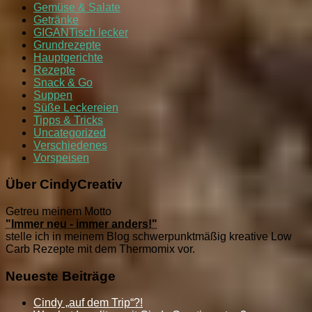
Gemüse & Salate
Getränke
GIGANTisch lecker
Grundrezepte
Hauptgerichte
Rezepte
Snack & Go
Suppen
Süße Leckereien
Tipps & Tricks
Uncategorized
Verschiedenes
Vorspeisen
Über CindyCreativ
Getreu meinem Motto
"Immer neu - immer anders!"
stelle ich in meinem Blog schwerpunktmäßig kreative Low
Carb Rezepte mit dem Thermomix vor.
Neueste Beiträge
Cindy „auf dem Trip“?!