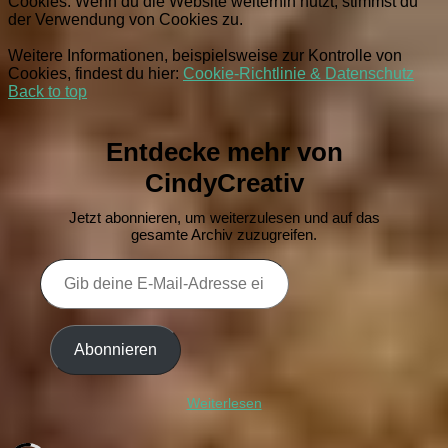
Cookies. Wenn du die Website weiterhin nutzt, stimmst du
der Verwendung von Cookies zu.
Weitere Informationen, beispielsweise zur Kontrolle von
Cookies, findest du hier:
Cookie-Richtlinie & Datenschutz
Back to top
Entdecke mehr von
CindyCreativ
Jetzt abonnieren, um weiterzulesen und auf das
gesamte Archiv zuzugreifen.
Gib
deine
E-
Mail-
Adresse
Abonnieren
ein ...
Weiterlesen