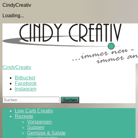
CindyCreativ
Loading...
Skip
to
content
CindyCreativ
Bitbucket
Facebook
Instagram
Suchen
nach:
Low Carb Creativ
Rezepte
Vorspeisen
Suppen
Gemüse & Salate