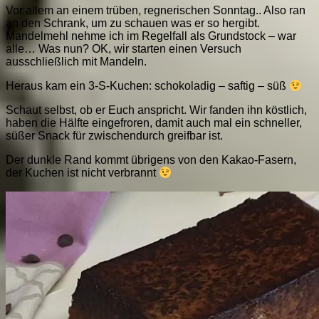
Vor allem an einem trüben, regnerischen Sonntag.. Also ran
an den Schrank, um zu schauen was er so hergibt.
Mandelmehl nehme ich im Regelfall als Grundstock – war
alle… Was nun? OK, wir starten einen Versuch
ausschließlich mit Mandeln.
Heraus kam ein 3-S-Kuchen: schokoladig – saftig – süß
Schaut selbst, ob er Euch anspricht. Wir fanden ihn köstlich,
haben die Hälfte eingefroren, damit auch mal ein schneller,
süßer Snack für zwischendurch greifbar ist.
Der dunkle Rand kommt übrigens von den Kakao-Fasern,
der Kuchen ist nicht verbrannt