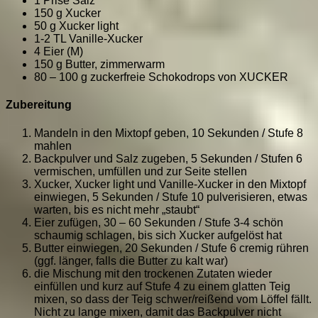
1 Prise Salz
150 g Xucker
50 g Xucker light
1-2 TL Vanille-Xucker
4 Eier (M)
150 g Butter, zimmerwarm
80 – 100 g zuckerfreie Schokodrops von XUCKER
Zubereitung
Mandeln in den Mixtopf geben, 10 Sekunden / Stufe 8
mahlen
Backpulver und Salz zugeben, 5 Sekunden / Stufen 6
vermischen, umfüllen und zur Seite stellen
Xucker, Xucker light und Vanille-Xucker in den Mixtopf
einwiegen, 5 Sekunden / Stufe 10 pulverisieren, etwas
warten, bis es nicht mehr „staubt“
Eier zufügen, 30 – 60 Sekunden / Stufe 3-4 schön
schaumig schlagen, bis sich Xucker aufgelöst hat
Butter einwiegen, 20 Sekunden / Stufe 6 cremig rühren
(ggf. länger, falls die Butter zu kalt war)
die Mischung mit den trockenen Zutaten wieder
einfüllen und kurz auf Stufe 4 zu einem glatten Teig
mixen, so dass der Teig schwer/reißend vom Löffel fällt.
Nicht zu lange mixen, damit das Backpulver nicht