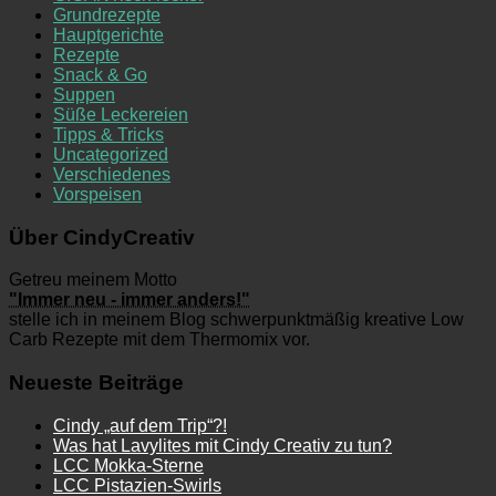
Grundrezepte
Hauptgerichte
Rezepte
Snack & Go
Suppen
Süße Leckereien
Tipps & Tricks
Uncategorized
Verschiedenes
Vorspeisen
Über CindyCreativ
Getreu meinem Motto
"Immer neu - immer anders!"
stelle ich in meinem Blog schwerpunktmäßig kreative Low
Carb Rezepte mit dem Thermomix vor.
Neueste Beiträge
Cindy „auf dem Trip“?!
Was hat Lavylites mit Cindy Creativ zu tun?
LCC Mokka-Sterne
LCC Pistazien-Swirls