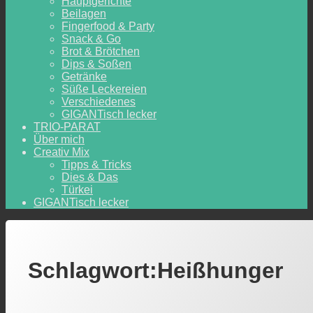
Hauptgerichte
Beilagen
Fingerfood & Party
Snack & Go
Brot & Brötchen
Dips & Soßen
Getränke
Süße Leckereien
Verschiedenes
GIGANTisch lecker
TRIO-PARAT
Über mich
Creativ Mix
Tipps & Tricks
Dies & Das
Türkei
GIGANTisch lecker
Schlagwort:
Heißhunger