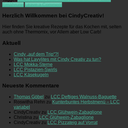
on
Ernährung
Leave a Comment
–
Das
stimmt
„Böse
Herzlich Willkommen bei CindyCreativ!
das
Fett“
wirklich?
–
Macht
Hier finden Sie kreative Rezepte für das Kochen mit, selten
stimmt
Fett
auch ohne Thermomix, vor Allem aber Low Carb!
das
fett?
wirklich?
Aktuell
Macht
Fett
Cindy „auf dem Trip“?!
fett?
Was hat Lavylites mit Cindy Creativ zu tun?
LCC Mokka-Sterne
LCC Pistazien-Swirls
LCC Käsekugeln
Neueste Kommentare
Thomas Göbel
zu
LCC Deftiges Walnuss-Baguette
Roswitha Rehn
zu
Kunterbuntes Herbstmenü – LCC
variabel
CindyCreativ
zu
LCC Glühwein-Zabaglione
Christina
zu
LCC Glühwein-Zabaglione
CindyCreativ
zu
LCC Pizzateig auf Vorrat