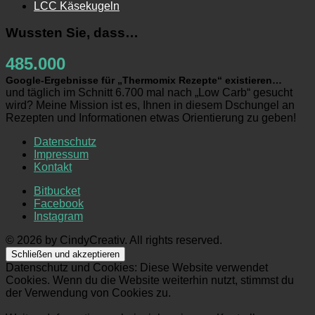
LCC Käsekugeln
Wussten Sie, dass…
485.000
Google-Ergebnisse für „Thermomix Rezepte“ existieren…
und täglich im Schnitt 6.700 mal nach „Low Carb“ gesucht
wird? Meine Mission ist es, Ihnen in diesem Dschungel an
Rezepten und Informationen etwas Orientierung zu geben!
Datenschutz
Impressum
Kontakt
Bitbucket
Facebook
Instagram
© 2026 by CindyCreativ. All rights reserved.
Datenschutz und Cookies: Diese Website verwendet
Cookies. Wenn du die Website weiterhin nutzt, stimmst du
der Verwendung von Cookies zu.