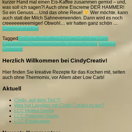
kurzer Hand mal einen Eis-Kaffee zusammen gemixt – und,
was soll ich sagen?! Auch ohne Eiscreme DER HAMMER!
So ein Genuss….Und das ohne Reue!
Wer möchte, kann
auch statt der Milch Sahneverwenden. Dann wird es noch
creeeeeeeeemiger! Obwohl… wir hatten ganz schön …
LCC
Continue reading
Eis-
Tagged
Eis
Eiskaffee
Kaffee
LCC
Low Carb
Low Carb
Kaffee
Creativ
Milch
Thermomix
Vanille-Xucker
Xucker
Leave a
Fappé
on
Comment
LCC
Eis-
Herzlich Willkommen bei CindyCreativ!
Kaffee
Fappé
Hier finden Sie kreative Rezepte für das Kochen mit, selten
auch ohne Thermomix, vor Allem aber Low Carb!
Aktuell
Cindy „auf dem Trip“?!
Was hat Lavylites mit Cindy Creativ zu tun?
LCC Mokka-Sterne
LCC Pistazien-Swirls
LCC Käsekugeln