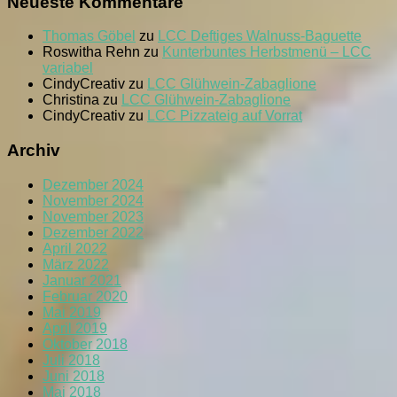
Neueste Kommentare
Thomas Göbel
zu
LCC Deftiges Walnuss-Baguette
Roswitha Rehn
zu
Kunterbuntes Herbstmenü – LCC
variabel
CindyCreativ
zu
LCC Glühwein-Zabaglione
Christina
zu
LCC Glühwein-Zabaglione
CindyCreativ
zu
LCC Pizzateig auf Vorrat
Archiv
Dezember 2024
November 2024
November 2023
Dezember 2022
April 2022
März 2022
Januar 2021
Februar 2020
Mai 2019
April 2019
Oktober 2018
Juli 2018
Juni 2018
Mai 2018