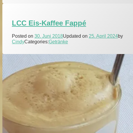
LCC Eis-Kaffee Fappé
Posted on
30. Juni 2018
Updated on
25. April 2024
by
Cindy
Categories:
Getränke