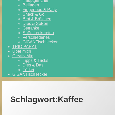
Hauptgerichte
Beilagen
Fingerfood & Party
Snack & Go
Brot & Brötchen
Dips & Soßen
Getränke
Süße Leckereien
Verschiedenes
GIGANTisch lecker
TRIO-PARAT
Über mich
Creativ Mix
Tipps & Tricks
Dies & Das
Türkei
GIGANTisch lecker
Schlagwort:
Kaffee