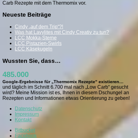
Carb Rezepte mit dem Thermomix vor.
Neueste Beiträge
Cindy „auf dem Trip“?!
Was hat Lavylites mit Cindy Creativ zu tun?
LCC Mokka-Sterne
LCC Pistazien-Swirls
LCC Käsekugeln
Wussten Sie, dass…
485.000
Google-Ergebnisse für „Thermomix Rezepte“ existieren…
und täglich im Schnitt 6.700 mal nach „Low Carb“ gesucht
wird? Meine Mission ist es, Ihnen in diesem Dschungel an
Rezepten und Informationen etwas Orientierung zu geben!
Datenschutz
Impressum
Kontakt
Bitbucket
Facebook