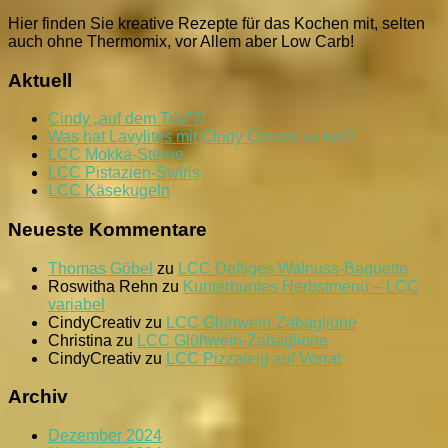
Hier finden Sie kreative Rezepte für das Kochen mit, selten
auch ohne Thermomix, vor Allem aber Low Carb!
Aktuell
Cindy „auf dem Trip“?!
Was hat Lavylites mit Cindy Creativ zu tun?
LCC Mokka-Sterne
LCC Pistazien-Swirls
LCC Käsekugeln
Neueste Kommentare
Thomas Göbel
zu
LCC Deftiges Walnuss-Baguette
Roswitha Rehn
zu
Kunterbuntes Herbstmenü – LCC
variabel
CindyCreativ
zu
LCC Glühwein-Zabaglione
Christina
zu
LCC Glühwein-Zabaglione
CindyCreativ
zu
LCC Pizzateig auf Vorrat
Archiv
Dezember 2024