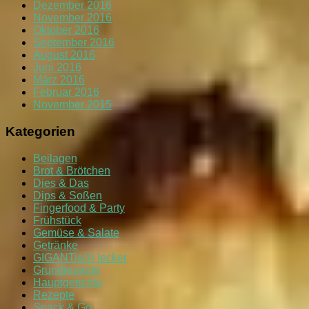
Dezember 2016
November 2016
Oktober 2016
September 2016
August 2016
Juni 2016
März 2016
Februar 2016
November 2015
Kategorien
Beilagen
Brot & Brötchen
Dies & Das
Dips & Soßen
Fingerfood & Party
Frühstück
Gemüse & Salate
Getränke
GIGANTisch lecker
Grundrezepte
Hauptgerichte
Rezepte
Snack & Go