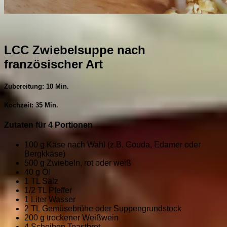
LCC Zwiebelsuppe nach
französischer Art
Zubereitung: 10 Min.
Kochzeit: 35 Min.
Zutaten für 4 Portionen
100 g Käse nach Wahl (z.B. Gouda, Edamer oder
Bergkkäse)
500 g Zwiebeln, rot oder weiß
40 g Öl
1 TL Salz
1/2 TL Pfeffer
1 Liter Wasser
2 TL Gemüsebrühe oder Suppengrundstock
200 g trockener Weißwein
4 Scheiben Toastbrot