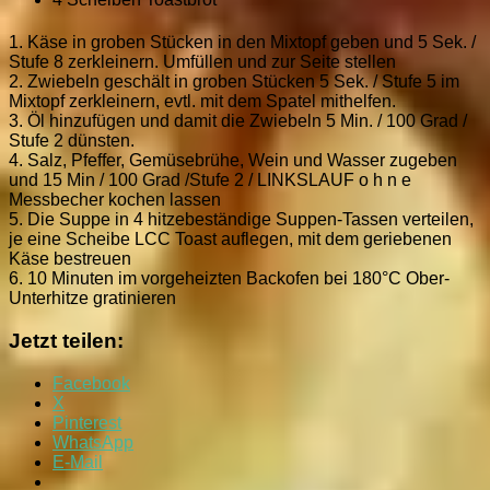
1. Käse in groben Stücken in den Mixtopf geben und 5 Sek. /
Stufe 8 zerkleinern. Umfüllen und zur Seite stellen
2. Zwiebeln geschält in groben Stücken 5 Sek. / Stufe 5 im
Mixtopf zerkleinern, evtl. mit dem Spatel mithelfen.
3. Öl hinzufügen und damit die Zwiebeln 5 Min. / 100 Grad /
Stufe 2 dünsten.
4. Salz, Pfeffer, Gemüsebrühe, Wein und Wasser zugeben
und 15 Min / 100 Grad /Stufe 2 / LINKSLAUF o h n e
Messbecher kochen lassen
5. Die Suppe in 4 hitzebeständige Suppen-Tassen verteilen,
je eine Scheibe LCC Toast auflegen, mit dem geriebenen
Käse bestreuen
6. 10 Minuten im vorgeheizten Backofen bei 180°C Ober-
Unterhitze gratinieren
Jetzt teilen:
Facebook
X
Pinterest
WhatsApp
E-Mail