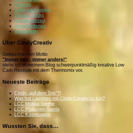
Suppen
Süße Leckereien
Tipps & Tricks
Uncategorized
Verschiedenes
Vorspeisen
Über CindyCreativ
Getreu meinem Motto
"Immer neu - immer anders!"
stelle ich in meinem Blog schwerpunktmäßig kreative Low
Carb Rezepte mit dem Thermomix vor.
Neueste Beiträge
Cindy „auf dem Trip“?!
Was hat Lavylites mit Cindy Creativ zu tun?
LCC Mokka-Sterne
LCC Pistazien-Swirls
LCC Käsekugeln
Wussten Sie, dass…