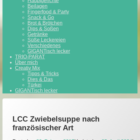
Hauptgerichte
Beilagen
Fingerfood & Party
Snack & Go
Brot & Brötchen
Dips & Soßen
Getränke
Süße Leckereien
Verschiedenes
GIGANTisch lecker
TRIO-PARAT
Über mich
Creativ Mix
Tipps & Tricks
Dies & Das
Türkei
GIGANTisch lecker
LCC Zwiebelsuppe nach
französischer Art