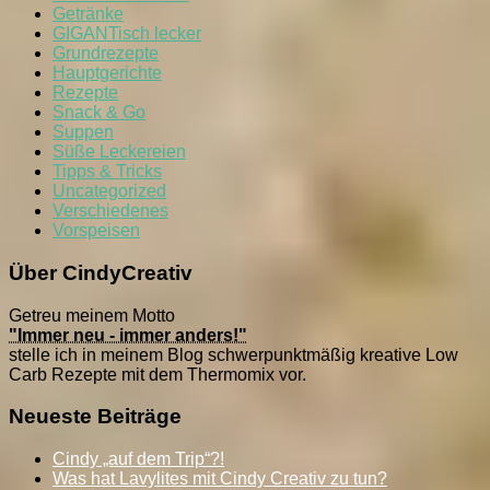
Getränke
GIGANTisch lecker
Grundrezepte
Hauptgerichte
Rezepte
Snack & Go
Suppen
Süße Leckereien
Tipps & Tricks
Uncategorized
Verschiedenes
Vorspeisen
Über CindyCreativ
Getreu meinem Motto
"Immer neu - immer anders!"
stelle ich in meinem Blog schwerpunktmäßig kreative Low
Carb Rezepte mit dem Thermomix vor.
Neueste Beiträge
Cindy „auf dem Trip“?!
Was hat Lavylites mit Cindy Creativ zu tun?