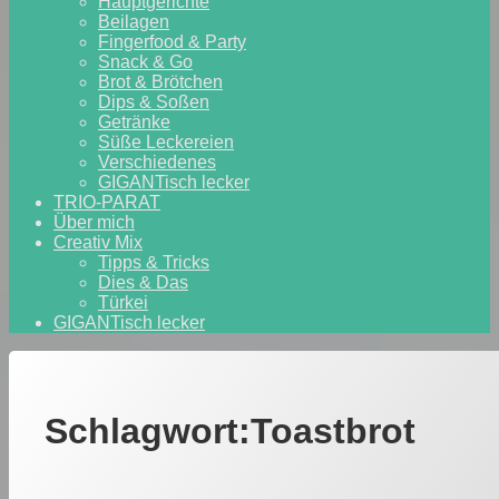
Hauptgerichte
Beilagen
Fingerfood & Party
Snack & Go
Brot & Brötchen
Dips & Soßen
Getränke
Süße Leckereien
Verschiedenes
GIGANTisch lecker
TRIO-PARAT
Über mich
Creativ Mix
Tipps & Tricks
Dies & Das
Türkei
GIGANTisch lecker
Schlagwort:
Toastbrot