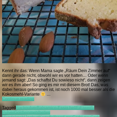
Kennt ihr das: Wenn Mama sagte „Räum Dein Zimmer auf“
dann gerade nicht, obwohl wir es vor hatten… Oder wenn
jemand sagt: „Das schaffst Du sowieso nicht“, dann zeigen
wir es ihm aber! So ging es mir mit diesem Brot! Das, was
dabei heraus gekommen ist, ist noch 1000 mal besser als die
Kokosmehl-Variante
…
Helles
Continue reading
LCC
Tagged
Backpulver
Balsamico-Essig hell
Ei
Eiweiß-
Brot
Pulver
Goldleinmehl
helles
–