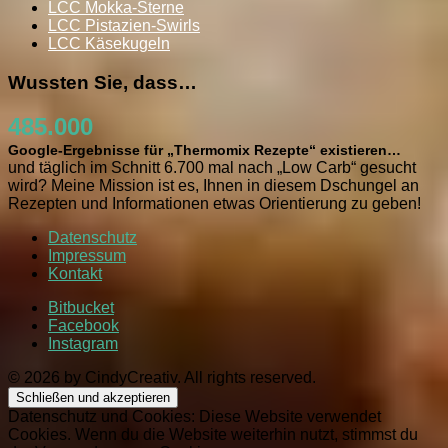
LCC Mokka-Sterne
LCC Pistazien-Swirls
LCC Käsekugeln
Wussten Sie, dass…
485.000
Google-Ergebnisse für „Thermomix Rezepte“ existieren…
und täglich im Schnitt 6.700 mal nach „Low Carb“ gesucht
wird? Meine Mission ist es, Ihnen in diesem Dschungel an
Rezepten und Informationen etwas Orientierung zu geben!
Datenschutz
Impressum
Kontakt
Bitbucket
Facebook
Instagram
© 2026 by CindyCreativ. All rights reserved.
Datenschutz und Cookies: Diese Website verwendet
Cookies. Wenn du die Website weiterhin nutzt, stimmst du