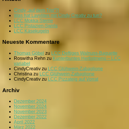
Bällchen
Cindy „auf dem Trip“?!
Was hat Lavylites mit Cindy Creativ zu tun?
LCC Mokka-Sterne
LCC Pistazien-Swirls
LCC Käsekugeln
Neueste Kommentare
Thomas Göbel
zu
LCC Deftiges Walnuss-Baguette
Roswitha Rehn
zu
Kunterbuntes Herbstmenü – LCC
variabel
CindyCreativ
zu
LCC Glühwein-Zabaglione
Christina
zu
LCC Glühwein-Zabaglione
CindyCreativ
zu
LCC Pizzateig auf Vorrat
Archiv
Dezember 2024
November 2024
November 2023
Dezember 2022
April 2022
März 2022