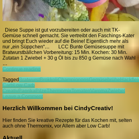
Diese Suppe ist gut vorzubereiten oder auch mit TK-
Gemüse schnell gemacht. Sie vertreibt den Faschings-Kater
und bringt Euch wieder auf die Beine! Eigentlich mehr als
nur „ein Süppchen“… LCC Bunte Gemüsesuppe mit
Bratwurstbällchen Vorbereitung: 15 Min. Kochen: 30 Min.
Zutatan 1 Zwiebel + 30 g Öl bis zu 850 g Gemüse nach Wahl
…
LCC
Continue reading
„Katersüppchen“
Tagged
Bratwurst
Brokkoli
Champignons
Gemüsebrühe
Hackflei
–
Carb
Low Carb
Bunte
Creativ
Paprika
Pilze
Thermomix
Tomaten
Varoma
Zwiebel
Gemüsesuppe
on
Leave a Comment
mit
LCC
Bratwurst-
„Katersüppchen“
Herzlich Willkommen bei CindyCreativ!
Bällchen
–
Bunte
Hier finden Sie kreative Rezepte für das Kochen mit, selten
Gemüsesuppe
auch ohne Thermomix, vor Allem aber Low Carb!
mit
Bratwurst-
Aktuell