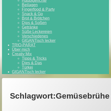
Hauptgerichte
Beilagen
Fingerfood & Party
Snack & Go
Brot & Brötchen
Dips & Soßen
Getränke
Süße Leckereien
Verschiedenes
GIGANTisch lecker
TRIO-PARAT
Über mich
Creativ Mix
Tipps & Tricks
Dies & Das
Türkei
GIGANTisch lecker
Schlagwort:
Gemüsebrühe