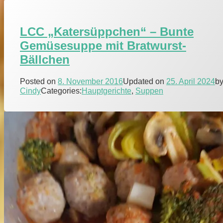
LCC
Schinkenwürfel
Rosenkohl
mit
LCC „Katersüppchen“ – Bunte
Schmandcreme
und
Gemüsesuppe mit Bratwurst-
Schinkenwürfel
Bällchen
Posted on
8. November 2016
Updated on
25. April 2024
b
Cindy
Categories:
Hauptgerichte
,
Suppen