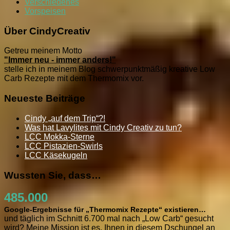
Verschiedenes
Vorspeisen
Über CindyCreativ
Getreu meinem Motto
"Immer neu - immer anders!"
stelle ich in meinem Blog schwerpunktmäßig kreative Low
Carb Rezepte mit dem Thermomix vor.
Neueste Beiträge
Cindy „auf dem Trip“?!
Was hat Lavylites mit Cindy Creativ zu tun?
LCC Mokka-Sterne
LCC Pistazien-Swirls
LCC Käsekugeln
Wussten Sie, dass…
485.000
Google-Ergebnisse für „Thermomix Rezepte“ existieren…
und täglich im Schnitt 6.700 mal nach „Low Carb“ gesucht
wird? Meine Mission ist es, Ihnen in diesem Dschungel an