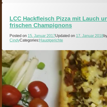
LCC Hackfleisch Pizza mit Lauch u
frischen Champignons
Posted on
15. Januar 2017
Updated on
17. Januar 2018
b
Cindy
Categories:
Hauptgerichte