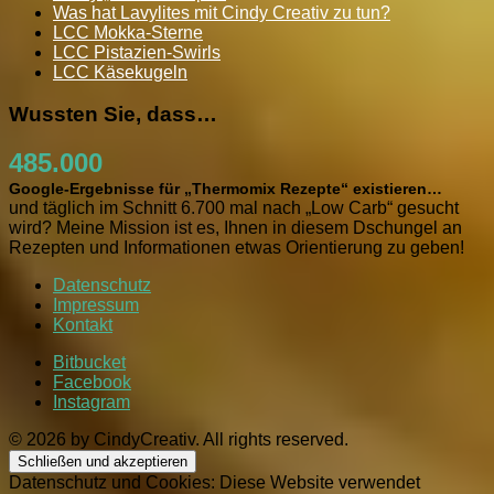
Was hat Lavylites mit Cindy Creativ zu tun?
LCC Mokka-Sterne
LCC Pistazien-Swirls
LCC Käsekugeln
Wussten Sie, dass…
485.000
Google-Ergebnisse für „Thermomix Rezepte“ existieren…
und täglich im Schnitt 6.700 mal nach „Low Carb“ gesucht
wird? Meine Mission ist es, Ihnen in diesem Dschungel an
Rezepten und Informationen etwas Orientierung zu geben!
Datenschutz
Impressum
Kontakt
Bitbucket
Facebook
Instagram
© 2026 by CindyCreativ. All rights reserved.
Datenschutz und Cookies: Diese Website verwendet