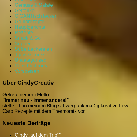
Gemüse & Salate
Getränke
GIGANTisch lecker
Grundrezepte
Hauptgerichte
Rezepte
Snack & Go
Suppen
Süße Leckereien
Tipps & Tricks
Uncategorized
Verschiedenes
Vorspeisen
Über CindyCreativ
Getreu meinem Motto
"Immer neu - immer anders!"
stelle ich in meinem Blog schwerpunktmäßig kreative Low
Carb Rezepte mit dem Thermomix vor.
Neueste Beiträge
Cindy „auf dem Trip“?!