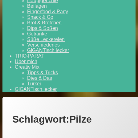
Hauptgerichte
Beilagen
Fingerfood & Party
Snack & Go
Brot & Brötchen
Dips & Soßen
Getränke
Süße Leckereien
Verschiedenes
GIGANTisch lecker
TRIO-PARAT
Über mich
Creativ Mix
Tipps & Tricks
Dies & Das
Türkei
GIGANTisch lecker
Schlagwort:
Pilze