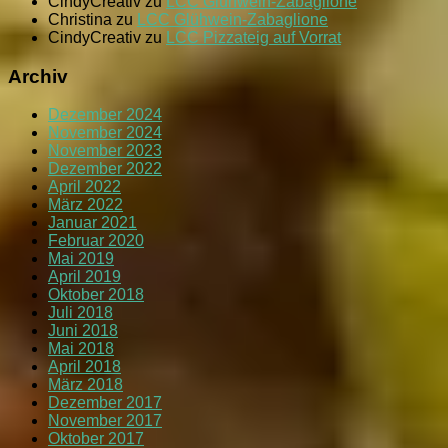
CindyCreativ
zu
LCC Glühwein-Zabaglione
Christina
zu
LCC Glühwein-Zabaglione
CindyCreativ
zu
LCC Pizzateig auf Vorrat
Archiv
Dezember 2024
November 2024
November 2023
Dezember 2022
April 2022
März 2022
Januar 2021
Februar 2020
Mai 2019
April 2019
Oktober 2018
Juli 2018
Juni 2018
Mai 2018
April 2018
März 2018
Dezember 2017
November 2017
Oktober 2017