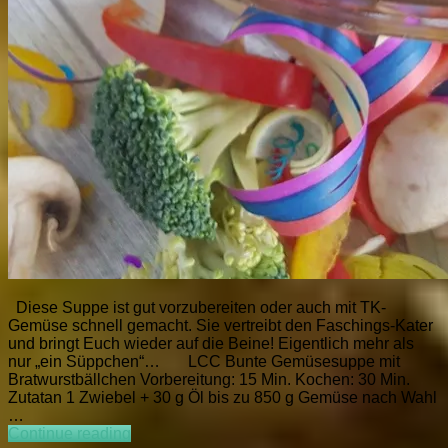
Diese Suppe ist gut vorzubereiten oder auch mit TK-
Gemüse schnell gemacht. Sie vertreibt den Faschings-Kater
und bringt Euch wieder auf die Beine! Eigentlich mehr als
nur „ein Süppchen“… LCC Bunte Gemüsesuppe mit
Bratwurstbällchen Vorbereitung: 15 Min. Kochen: 30 Min.
Zutatan 1 Zwiebel + 30 g Öl bis zu 850 g Gemüse nach Wahl
…
LCC
Continue reading