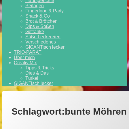
Hauptgerichte
Beilagen
Fingerfood & Party
Snack & Go
Brot & Brötchen
Dips & Soßen
Getränke
Süße Leckereien
Verschiedenes
GIGANTisch lecker
TRIO-PARAT
Über mich
Creativ Mix
Tipps & Tricks
Dies & Das
Türkei
GIGANTisch lecker
Schlagwort:
bunte Möhren