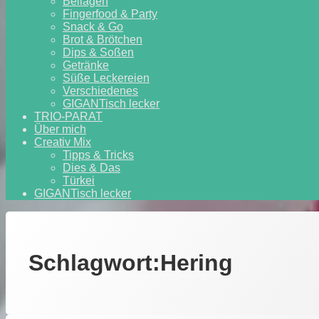
Beilagen
Fingerfood & Party
Snack & Go
Brot & Brötchen
Dips & Soßen
Getränke
Süße Leckereien
Verschiedenes
GIGANTisch lecker
TRIO-PARAT
Über mich
Creativ Mix
Tipps & Tricks
Dies & Das
Türkei
GIGANTisch lecker
Schlagwort:
Hering