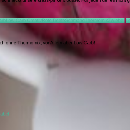
 schmeckt unsere krass-pinke Mousse. Für jeden der es nicht ganz
arb
Low Carb Creativ
Rote Beete
Schmand
Thermomix
Zwiebel
L
auch ohne Thermomix, vor Allem aber Low Carb!
iabel