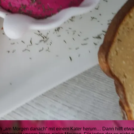
sich „am Morgen danach“ mit einem Kater herum… Dann hilft etw