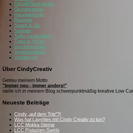
GIGANTisch lecker
Grundrezepte
Hauptgerichte
Rezepte
Snack & Go
Suppen
Süße Leckereien
Tipps & Tricks
Uncategorized
Verschiedenes
Vorspeisen
Über CindyCreativ
Getreu meinem Motto
"Immer neu - immer anders!"
stelle ich in meinem Blog schwerpunktmäßig kreative Low Ca
Neueste Beiträge
Cindy „auf dem Trip“?!
Was hat Lavylites mit Cindy Creativ zu tun?
LCC Mokka-Sterne
LCC Pistazien-Swirls