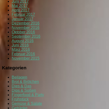
Juni 2017
Mai 2017
April 2017
Februar 2017
Januar 2017
Dezember 2016
November 2016
Oktober 2016
September 2016
August 2016
Juni 2016
März 2016
Februar 2016
November 2015
Kategorien
Beilagen
Brot & Brötchen
Dies & Das
Dips & Soßen
Fingerfood & Party
Frühstück
Gemüse & Salate
Getränke