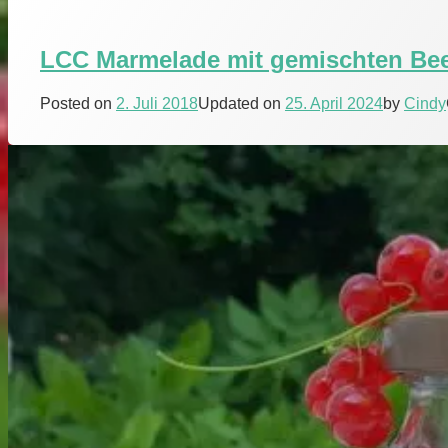
LCC Marmelade mit gemischten Be
Posted on
2. Juli 2018
Updated on
25. April 2024
by
Cindy