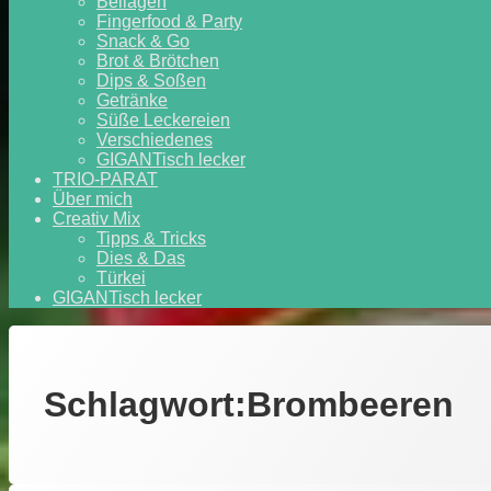
Beilagen
Fingerfood & Party
Snack & Go
Brot & Brötchen
Dips & Soßen
Getränke
Süße Leckereien
Verschiedenes
GIGANTisch lecker
TRIO-PARAT
Über mich
Creativ Mix
Tipps & Tricks
Dies & Das
Türkei
GIGANTisch lecker
Schlagwort:
Brombeeren