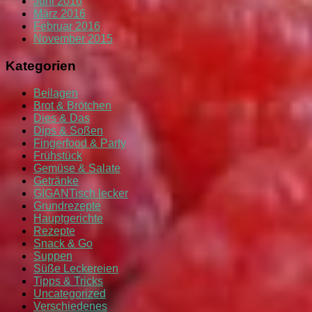
Juni 2016
März 2016
Februar 2016
November 2015
Kategorien
Beilagen
Brot & Brötchen
Dies & Das
Dips & Soßen
Fingerfood & Party
Frühstück
Gemüse & Salate
Getränke
GIGANTisch lecker
Grundrezepte
Hauptgerichte
Rezepte
Snack & Go
Suppen
Süße Leckereien
Tipps & Tricks
Uncategorized
Verschiedenes