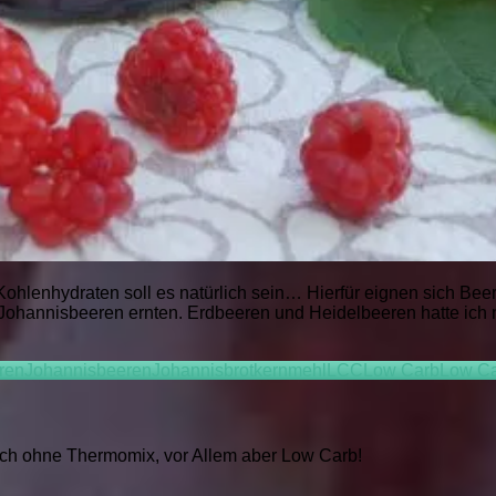
hlenhydraten soll es natürlich sein… Hierfür eignen sich Beere
ohannisbeeren ernten. Erdbeeren und Heidelbeeren hatte ich noc
ren
Johannisbeeren
Johannisbrotkernmehl
LCC
Low Carb
Low Ca
auch ohne Thermomix, vor Allem aber Low Carb!