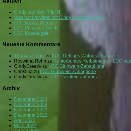
Aktuell
Cindy „auf dem Trip“?!
Was hat Lavylites mit Cindy Creativ zu tun?
LCC Mokka-Sterne
LCC Pistazien-Swirls
LCC Käsekugeln
Neueste Kommentare
Thomas Göbel
zu
LCC Deftiges Walnuss-Baguette
Roswitha Rehn
zu
Kunterbuntes Herbstmenü – LCC var
CindyCreativ
zu
LCC Glühwein-Zabaglione
Christina
zu
LCC Glühwein-Zabaglione
CindyCreativ
zu
LCC Pizzateig auf Vorrat
Archiv
Dezember 2024
November 2024
November 2023
Dezember 2022
April 2022
März 2022
Januar 2021