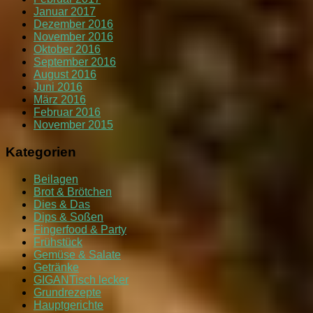
Januar 2017
Dezember 2016
November 2016
Oktober 2016
September 2016
August 2016
Juni 2016
März 2016
Februar 2016
November 2015
Kategorien
Beilagen
Brot & Brötchen
Dies & Das
Dips & Soßen
Fingerfood & Party
Frühstück
Gemüse & Salate
Getränke
GIGANTisch lecker
Grundrezepte
Hauptgerichte