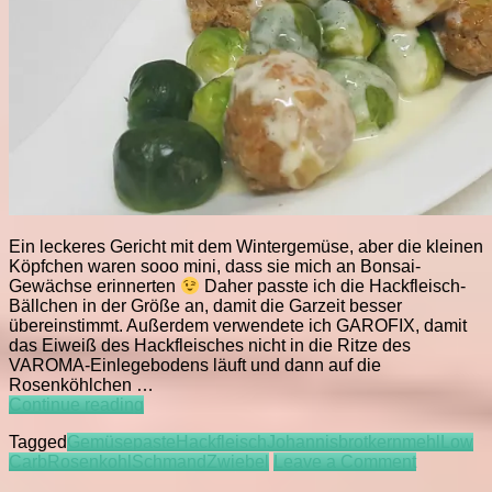
Ein leckeres Gericht mit dem Wintergemüse, aber die kleinen
Köpfchen waren sooo mini, dass sie mich an Bonsai-
Gewächse erinnerten
Daher passte ich die Hackfleisch-
Bällchen in der Größe an, damit die Garzeit besser
übereinstimmt. Außerdem verwendete ich GAROFIX, damit
das Eiweiß des Hackfleisches nicht in die Ritze des
VAROMA-Einlegebodens läuft und dann auf die
Rosenköhlchen …
LCC
Continue reading
„Bonsai“-
Tagged
Gemüsepaste
Hackfleisch
Johannisbrotkernmehl
Low
Rosenkohl
on
Carb
Rosenkohl
Schmand
Zwiebel
Leave a Comment
mit
LCC
Hackbällchen