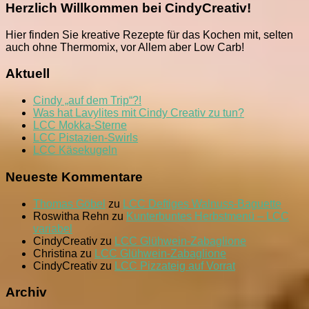
„Bonsai“-
Herzlich Willkommen bei CindyCreativ!
Rosenkoh
mit
Hier finden Sie kreative Rezepte für das Kochen mit, selten
Hackbäll
auch ohne Thermomix, vor Allem aber Low Carb!
Aktuell
Cindy „auf dem Trip“?!
Was hat Lavylites mit Cindy Creativ zu tun?
LCC Mokka-Sterne
LCC Pistazien-Swirls
LCC Käsekugeln
Neueste Kommentare
Thomas Göbel
zu
LCC Deftiges Walnuss-Baguette
Roswitha Rehn
zu
Kunterbuntes Herbstmenü – LCC
variabel
CindyCreativ
zu
LCC Glühwein-Zabaglione
Christina
zu
LCC Glühwein-Zabaglione
CindyCreativ
zu
LCC Pizzateig auf Vorrat
Archiv