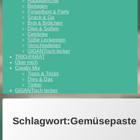
Hauptgerichte
Beilagen
Fingerfood & Party
Snack & Go
Brot & Brötchen
Dips & Soßen
Getränke
Süße Leckereien
Verschiedenes
GIGANTisch lecker
TRIO-PARAT
Über mich
Creativ Mix
Tipps & Tricks
Dies & Das
Türkei
GIGANTisch lecker
Schlagwort:
Gemüsepaste