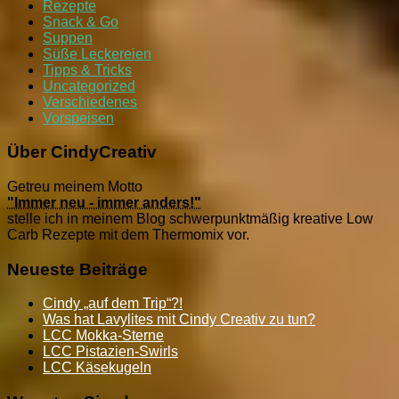
Rezepte
Snack & Go
Suppen
Süße Leckereien
Tipps & Tricks
Uncategorized
Verschiedenes
Vorspeisen
Über CindyCreativ
Getreu meinem Motto
"Immer neu - immer anders!"
stelle ich in meinem Blog schwerpunktmäßig kreative Low
Carb Rezepte mit dem Thermomix vor.
Neueste Beiträge
Cindy „auf dem Trip“?!
Was hat Lavylites mit Cindy Creativ zu tun?
LCC Mokka-Sterne
LCC Pistazien-Swirls
LCC Käsekugeln