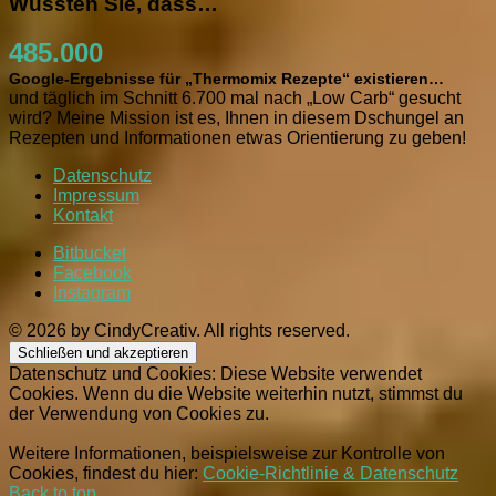
Wussten Sie, dass…
485.000
Google-Ergebnisse für „Thermomix Rezepte“ existieren…
und täglich im Schnitt 6.700 mal nach „Low Carb“ gesucht
wird? Meine Mission ist es, Ihnen in diesem Dschungel an
Rezepten und Informationen etwas Orientierung zu geben!
Datenschutz
Impressum
Kontakt
Bitbucket
Facebook
Instagram
© 2026 by CindyCreativ. All rights reserved.
Datenschutz und Cookies: Diese Website verwendet
Cookies. Wenn du die Website weiterhin nutzt, stimmst du
der Verwendung von Cookies zu.
Weitere Informationen, beispielsweise zur Kontrolle von
Cookies, findest du hier:
Cookie-Richtlinie & Datenschutz
Back to top