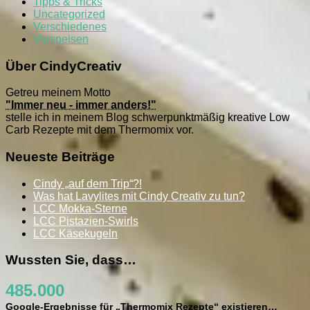
Tipps & Tricks
Uncategorized
Verschiedenes
Vorspeisen
Über CindyCreativ
Getreu meinem Motto
"Immer neu - immer anders!"
stelle ich in meinem Blog schwerpunktmäßig kreative Low
Carb Rezepte mit dem Thermomix vor.
Neueste Beiträge
Cindy „auf dem Trip“?!
Was hat Lavylites mit Cindy Creativ zu tun?
LCC Mokka-Sterne
LCC Pistazien-Swirls
LCC Käsekugeln
Wussten Sie, dass…
485.000
Google-Ergebnisse für „Thermomix Rezepte“ existieren…