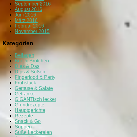
September 2016
August 2016
Juni 2016
März 2016
Februar 2016
November 2015
Kategorien
Beilagen
Brot & Brötchen
Dies & Das
Dips & Soßen
Fingerfood & Party
Frühstück
Gemüse & Salate
Getränke
GIGANTisch lecker
Grundrezepte
Hauptgerichte
Rezepte
Snack & Go
Suppen
Süße Leckereien