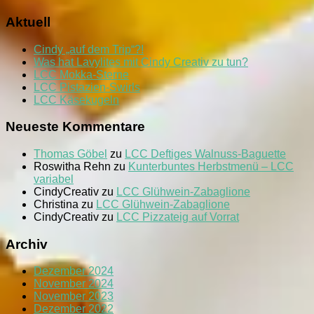
Aktuell
Cindy „auf dem Trip“?!
Was hat Lavylites mit Cindy Creativ zu tun?
LCC Mokka-Sterne
LCC Pistazien-Swirls
LCC Käsekugeln
Neueste Kommentare
Thomas Göbel
zu
LCC Deftiges Walnuss-Baguette
Roswitha Rehn
zu
Kunterbuntes Herbstmenü – LCC
variabel
CindyCreativ
zu
LCC Glühwein-Zabaglione
Christina
zu
LCC Glühwein-Zabaglione
CindyCreativ
zu
LCC Pizzateig auf Vorrat
Archiv
Dezember 2024
November 2024
November 2023
Dezember 2022