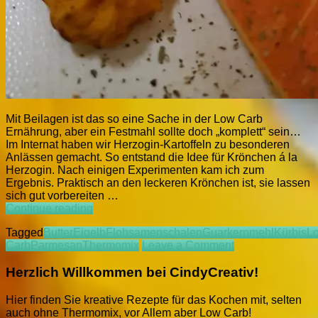
Mit Beilagen ist das so eine Sache in der Low Carb
Ernährung, aber ein Festmahl sollte doch „komplett“ sein…
Im Internat haben wir Herzogin-Kartoffeln zu besonderen
Anlässen gemacht. So entstand die Idee für Krönchen á la
Herzogin. Nach einigen Experimenten kam ich zum
Ergebnis. Praktisch an den leckeren Krönchen ist, sie lassen
sich gut vorbereiten …
LCC
Continue reading
Krönchen
Tagged
Butter
Eigelb
Flohsamenschalen
Guarkernmehl
Kürbis
L
á
on
Carb
Parmesan
Thermomix
Leave a Comment
la
LCC
Herzogin
Krönchen
Herzlich Willkommen bei CindyCreativ!
á
la
Hier finden Sie kreative Rezepte für das Kochen mit, selten
Herzogin
auch ohne Thermomix, vor Allem aber Low Carb!