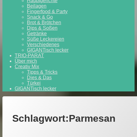
Hauptgerichte
Beilagen
Fingerfood & Party
Snack & Go
Brot & Brötchen
Dips & Soßen
Getränke
Süße Leckereien
Verschiedenes
GIGANTisch lecker
TRIO-PARAT
Über mich
Creativ Mix
Tipps & Tricks
Dies & Das
Türkei
GIGANTisch lecker
Schlagwort:
Parmesan