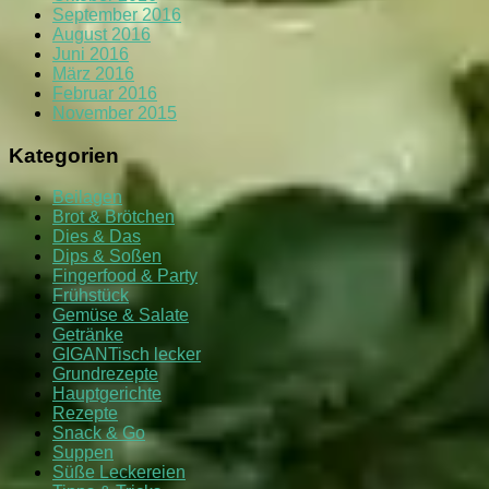
September 2016
August 2016
Juni 2016
März 2016
Februar 2016
November 2015
Kategorien
Beilagen
Brot & Brötchen
Dies & Das
Dips & Soßen
Fingerfood & Party
Frühstück
Gemüse & Salate
Getränke
GIGANTisch lecker
Grundrezepte
Hauptgerichte
Rezepte
Snack & Go
Suppen
Süße Leckereien