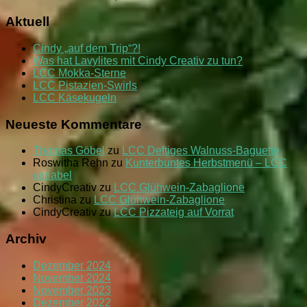
Aktuell
Cindy „auf dem Trip“?!
Was hat Lavylites mit Cindy Creativ zu tun?
LCC Mokka-Sterne
LCC Pistazien-Swirls
LCC Käsekugeln
Neueste Kommentare
Thomas Göbel
zu
LCC Deftiges Walnuss-Baguette
Roswitha Rehn
zu
Kunterbuntes Herbstmenü – LCC
variabel
CindyCreativ
zu
LCC Glühwein-Zabaglione
Christina
zu
LCC Glühwein-Zabaglione
CindyCreativ
zu
LCC Pizzateig auf Vorrat
Archiv
Dezember 2024
November 2024
November 2023
Dezember 2022