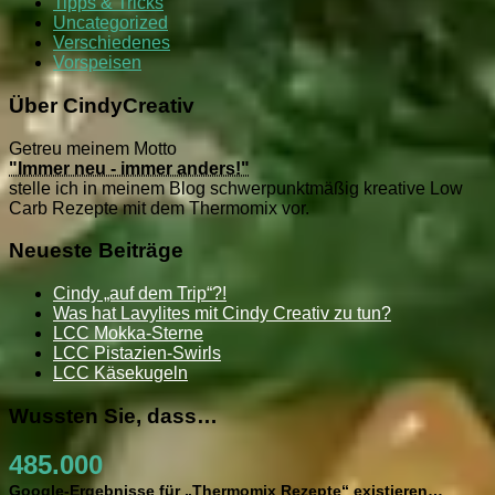
Tipps & Tricks
Uncategorized
Verschiedenes
Vorspeisen
Über CindyCreativ
Getreu meinem Motto
"Immer neu - immer anders!"
stelle ich in meinem Blog schwerpunktmäßig kreative Low
Carb Rezepte mit dem Thermomix vor.
Neueste Beiträge
Cindy „auf dem Trip“?!
Was hat Lavylites mit Cindy Creativ zu tun?
LCC Mokka-Sterne
LCC Pistazien-Swirls
LCC Käsekugeln
Wussten Sie, dass…
485.000
Google-Ergebnisse für „Thermomix Rezepte“ existieren…