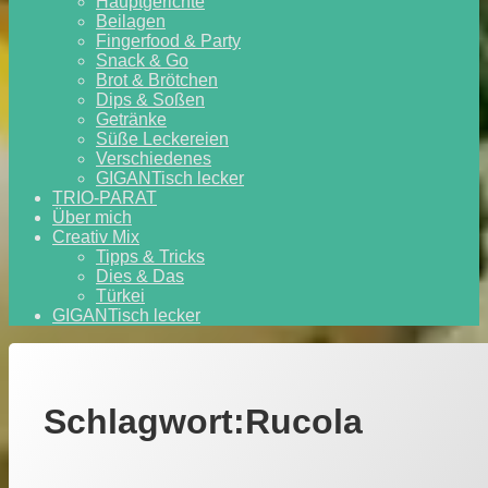
Hauptgerichte
Beilagen
Fingerfood & Party
Snack & Go
Brot & Brötchen
Dips & Soßen
Getränke
Süße Leckereien
Verschiedenes
GIGANTisch lecker
TRIO-PARAT
Über mich
Creativ Mix
Tipps & Tricks
Dies & Das
Türkei
GIGANTisch lecker
Schlagwort:
Rucola