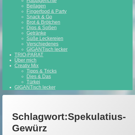
Hauptgerichte
Beilagen
Fingerfood & Party
Snack & Go
Brot & Brötchen
Dips & Soßen
Getränke
Süße Leckereien
Verschiedenes
GIGANTisch lecker
TRIO-PARAT
Über mich
Creativ Mix
Tipps & Tricks
Dies & Das
Türkei
GIGANTisch lecker
Schlagwort:
Spekulatius-
Gewürz