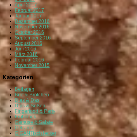
April 2017
Februar 2017
Januar 2017
Dezember 2016
November 2016
Oktober 2016
September 2016
August 2016
Juni 2016
März 2016
Februar 2016
November 2015
Kategorien
Beilagen
Brot & Brötchen
Dies & Das
Dips & Soßen
Fingerfood & Party
Frühstück
Gemüse & Salate
Getränke
GIGANTisch lecker