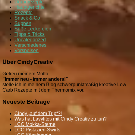
Grundrezepte
Hauptgerichte
Rezepte
Snack & Go
Suppen
Süße Leckereien
Tipps & Tricks
Uncategorized
Verschiedenes
Vorspeisen
Über CindyCreativ
Getreu meinem Motto
"Immer neu - immer anders!"
stelle ich in meinem Blog schwerpunktmäßig kreative Low
Carb Rezepte mit dem Thermomix vor.
Neueste Beiträge
Cindy „auf dem Trip“?!
Was hat Lavylites mit Cindy Creativ zu tun?
LCC Mokka-Sterne
LCC Pistazien-Swirls