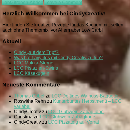
on
light
Zitronen-Abrieb
Leave a Comment
LCC
Stollen-
Herzlich Willkommen bei CindyCreativ!
Konfekt
Hier finden Sie kreative Rezepte für das Kochen mit, selten
auch ohne Thermomix, vor Allem aber Low Carb!
Aktuell
Cindy „auf dem Trip“?!
Was hat Lavylites mit Cindy Creativ zu tun?
LCC Mokka-Sterne
LCC Pistazien-Swirls
LCC Käsekugeln
Neueste Kommentare
Thomas Göbel
zu
LCC Deftiges Walnuss-Baguette
Roswitha Rehn
zu
Kunterbuntes Herbstmenü – LCC
variabel
CindyCreativ
zu
LCC Glühwein-Zabaglione
Christina
zu
LCC Glühwein-Zabaglione
CindyCreativ
zu
LCC Pizzateig auf Vorrat