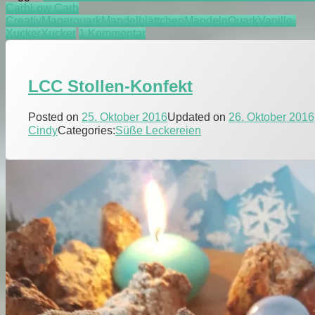
Carb
Low Carb
Creativ
Magerquark
Mandelblättchen
Mandeln
Quark
Vanille-
zu
Xucker
Xucker
1 Kommentar
LCC
Kokostorte
LCC Stollen-Konfekt
Posted on
25. Oktober 2016
Updated on
26. Oktober 2016
Cindy
Categories:
Süße Leckereien