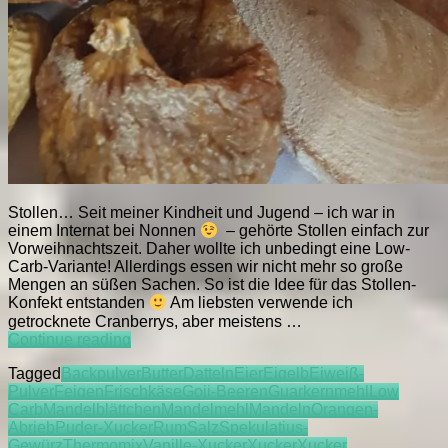
Stollen… Seit meiner Kindheit und Jugend – ich war in
einem Internat bei Nonnen
– gehörte Stollen einfach zur
Vorweihnachtszeit. Daher wollte ich unbedingt eine Low-
Carb-Variante! Allerdings essen wir nicht mehr so große
Mengen an süßen Sachen. So ist die Idee für das Stollen-
Konfekt entstanden
Am liebsten verwende ich
getrocknete Cranberrys, aber meistens …
LCC
Continue reading
Stollen-
Tagged
Backpulver
Butter
Datteln
Eier
Eigelb
Eiweiß-
Konfekt
Pulver
Feigen
Frischkäse
Goji-Beeren
Guarkernmehl
Low
Carb
Mandelblättchen
Mandelmehl
Mandeln
Orangen-
Abrieb
Puder-Xucker
Rum
Salz
Spekulatius-
Gewürz
Thermomix
Vanille-Xucker
Xucker
Xucker