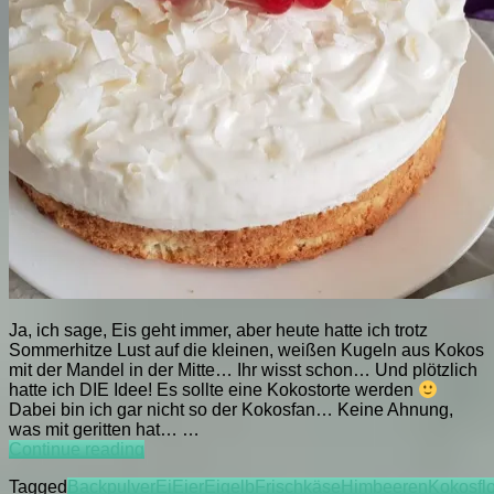
Ja, ich sage, Eis geht immer, aber heute hatte ich trotz
Sommerhitze Lust auf die kleinen, weißen Kugeln aus Kokos
mit der Mandel in der Mitte… Ihr wisst schon… Und plötzlich
hatte ich DIE Idee! Es sollte eine Kokostorte werden
Dabei bin ich gar nicht so der Kokosfan… Keine Ahnung,
was mit geritten hat… …
LCC
Continue reading
Kokostorte
Tagged
Backpulver
Ei
Eier
Eigelb
Frischkäse
Himbeeren
Kokosfl