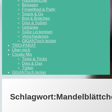
Hauptgerichte
Beilagen
Fingerfood & Party
Snack & Go
Brot & Brötchen
Dips & Soßen
Getränke
Süße Leckereien
Verschiedenes
GIGANTisch lecker
TRIO-PARAT
Über mich
Creativ Mix
Tipps & Tricks
Dies & Das
Türkei
GIGANTisch lecker
Schlagwort:
Mandelblättch