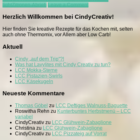
on
light
Zitronen-Abrieb
Leave a Comment
LCC
Stollen-
Herzlich Willkommen bei CindyCreativ!
Konfekt
Hier finden Sie kreative Rezepte für das Kochen mit, selten
auch ohne Thermomix, vor Allem aber Low Carb!
Aktuell
Cindy „auf dem Trip“?!
Was hat Lavylites mit Cindy Creativ zu tun?
LCC Mokka-Sterne
LCC Pistazien-Swirls
LCC Käsekugeln
Neueste Kommentare
Thomas Göbel
zu
LCC Deftiges Walnuss-Baguette
Roswitha Rehn
zu
Kunterbuntes Herbstmenü – LCC
variabel
CindyCreativ
zu
LCC Glühwein-Zabaglione
Christina
zu
LCC Glühwein-Zabaglione
CindyCreativ
zu
LCC Pizzateig auf Vorrat