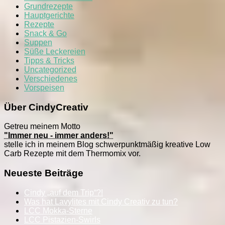
Grundrezepte
Hauptgerichte
Rezepte
Snack & Go
Suppen
Süße Leckereien
Tipps & Tricks
Uncategorized
Verschiedenes
Vorspeisen
Über CindyCreativ
Getreu meinem Motto
"Immer neu - immer anders!"
stelle ich in meinem Blog schwerpunktmäßig kreative Low
Carb Rezepte mit dem Thermomix vor.
Neueste Beiträge
Cindy „auf dem Trip“?!
Was hat Lavylites mit Cindy Creativ zu tun?
LCC Mokka-Sterne
LCC Pistazien-Swirls