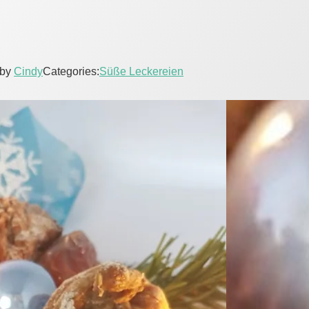
by
Cindy
Categories:
Süße Leckereien