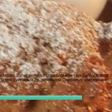
chtszeit. Daher wollte ich unbedingt eine Low-Carb-Variante!
liebsten verwende ich getrocknete Cranberrys, aber meistens
hen
Mandelmehl
Mandeln
Orangen-Abrieb
Puder-