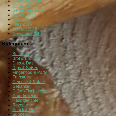
November 2016
Oktober 2016
September 2016
August 2016
Juni 2016
März 2016
Februar 2016
November 2015
Kategorien
Beilagen
Brot & Brötchen
Dies & Das
Dips & Soßen
Fingerfood & Party
Frühstück
Gemüse & Salate
Getränke
GIGANTisch lecker
Grundrezepte
Hauptgerichte
Rezepte
Snack & Go
Suppen