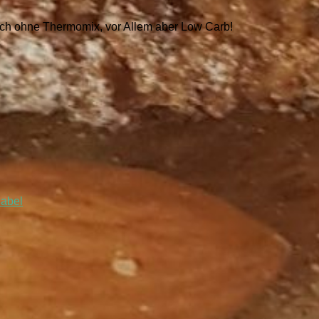
Konfekt
auch ohne Thermomix, vor Allem aber Low Carb!
iabel