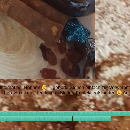
 Internat bei Nonnen
– gehörte Stollen einfach zur Vorweihna
hen. So ist die Idee für das Stollen-Konfekt entstanden
Am 
en
Frischkäse
Goji-Beeren
Guarkernmehl
Low Carb
Mandelblättc
on
r
Xucker
Xucker light
Zitronen-Abrieb
Leave a Comment
LCC
Stollen-