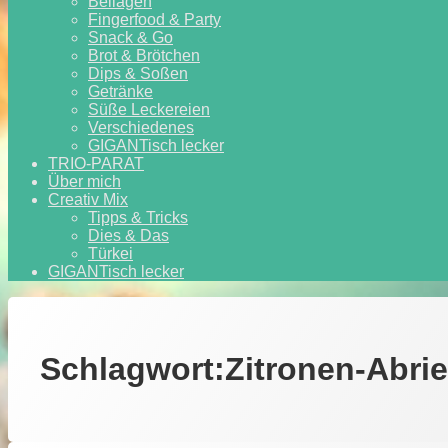
Beilagen
Fingerfood & Party
Snack & Go
Brot & Brötchen
Dips & Soßen
Getränke
Süße Leckereien
Verschiedenes
GIGANTisch lecker
TRIO-PARAT
Über mich
Creativ Mix
Tipps & Tricks
Dies & Das
Türkei
GIGANTisch lecker
Schlagwort:
Zitronen-Abri