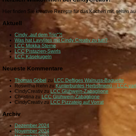
Hier finden Sie kreative Rezepte für das Kochen mit, selten 
Aktuell
Cindy „auf dem Trip“?!
Was hat Lavylites mit Cindy Creativ zu tun?
LCC Mokka-Sterne
LCC Pistazien-Swirls
LCC Käsekugeln
Neueste Kommentare
Thomas Göbel
zu
LCC Deftiges Walnuss-Baguette
Roswitha Rehn
zu
Kunterbuntes Herbstmenü – LCC var
CindyCreativ
zu
LCC Glühwein-Zabaglione
Christina
zu
LCC Glühwein-Zabaglione
CindyCreativ
zu
LCC Pizzateig auf Vorrat
Archiv
Dezember 2024
November 2024